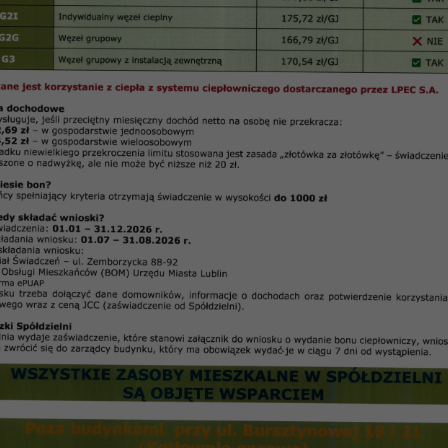
8 z dnia 11.04.2018 r.
Uchwała Nr 11/2018
Rady Przedstawicieli Nieruchomości Osiedla „Skarpa
Spółdzielni Mieszkaniowej „Czuby”
z dnia 11.04.2018 r.
iedla „Skarpa” Spółdzielni Mieszkaniowej „Czuby” w L
następuje:
§ 1