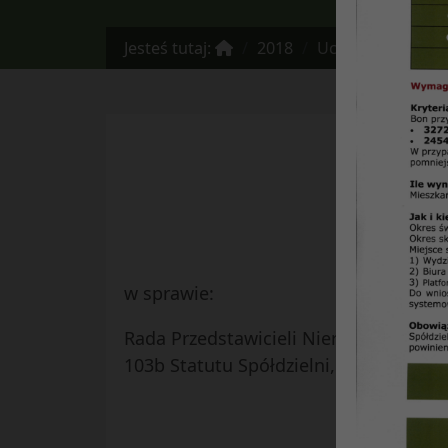
Jesteś tutaj:
2018
Uchwała Nr 11/201
w sprawie:
Rada Przedstawicieli Nieruchomości Os
103b Statutu Spółdzielni, uchwala co 