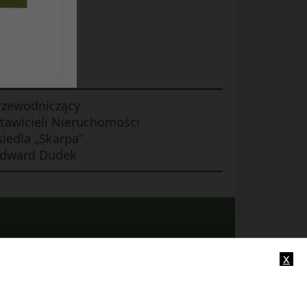
rzewodniczący
tawicieli Nieruchomości
iedla „Skarpa”
dward Dudek
x
-mail:
info@smczuby.pl