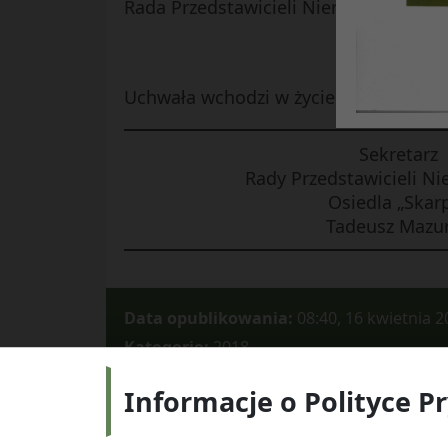
Rada Przedstawicieli Nieruchomości O
Uchwała wchodzi w życie z dniem podj
Sekretarz
Rady Przedstawicieli N
Osiedla „Skar
Tadeusz Mazu
Data opublikowania:
08:40, 16 kwietnia 2
Kategorie:
2018
Informacje o Polityce P
Adres:
ul.