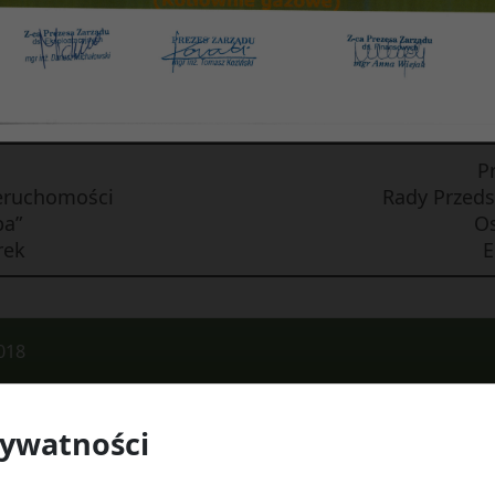
siedla „Skarpa”
§ 2
ęcia.
P
ieruchomości
Rady Przeds
pa”
Os
rek
E
018
rywatności
 Watykańska 6, 20-538 Lublin
Telefon:
814641700
E