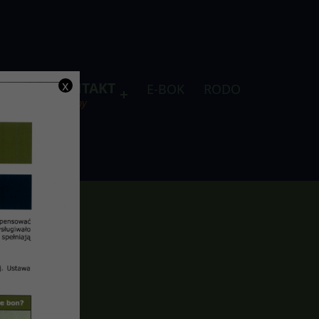
x
DLA
KONTAKT
E-BOK
RODO
je
telefony