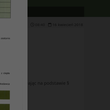
08
:
40
16
kwiecień
2018
”
ublinie, działając na podstawie §