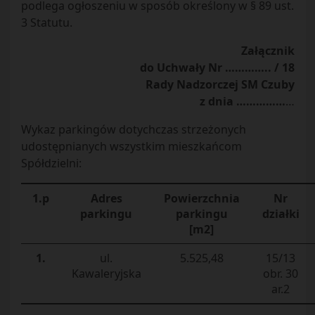
podlega ogłoszeniu w sposób określony w § 89 ust.
3 Statutu.
Załącznik
do Uchwały Nr ………….. / 18
Rady Nadzorczej SM Czuby
z dnia ……………
…
Wykaz parkingów dotychczas strzeżonych
udostępnianych wszystkim mieszkańcom
Spółdzielni:
1.p
Adres
Powierzchnia
Nr
parkingu
parkingu
działki
[m2]
1.
ul.
5.525,48
15/13
Kawaleryjska
obr. 30
ar.2