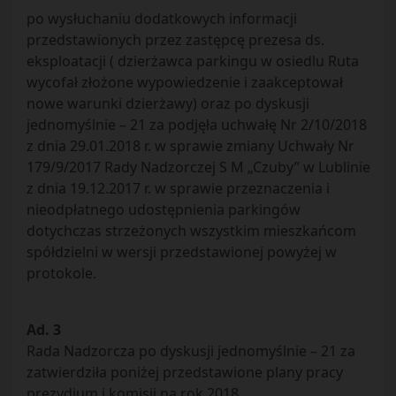
po wysłuchaniu dodatkowych informacji
przedstawionych przez zastępcę prezesa ds.
eksploatacji ( dzierżawca parkingu w osiedlu Ruta
wycofał złożone wypowiedzenie i zaakceptował
nowe warunki dzierżawy) oraz po dyskusji
jednomyślnie – 21 za podjęła uchwałę Nr 2/10/2018
z dnia 29.01.2018 r. w sprawie zmiany Uchwały Nr
179/9/2017 Rady Nadzorczej S M „Czuby” w Lublinie
z dnia 19.12.2017 r. w sprawie przeznaczenia i
nieodpłatnego udostępnienia parkingów
dotychczas strzeżonych wszystkim mieszkańcom
spółdzielni w wersji przedstawionej powyżej w
protokole.
Ad. 3
Rada Nadzorcza po dyskusji jednomyślnie – 21 za
zatwierdziła poniżej przedstawione plany pracy
prezydium i komisji na rok 2018.