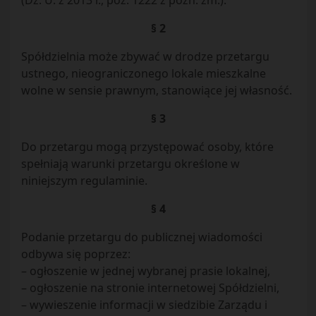
(Dz. U. z 2013 r., poz. 1222 z późn. zm.).
§ 2
Spółdzielnia może zbywać w drodze przetargu
ustnego, nieograniczonego lokale mieszkalne
wolne w sensie prawnym, stanowiące jej własność.
§ 3
Do przetargu mogą przystępować osoby, które
spełniają warunki przetargu określone w
niniejszym regulaminie.
§ 4
Podanie przetargu do publicznej wiadomości
odbywa się poprzez:
– ogłoszenie w jednej wybranej prasie lokalnej,
– ogłoszenie na stronie internetowej Spółdzielni,
– wywieszenie informacji w siedzibie Zarządu i