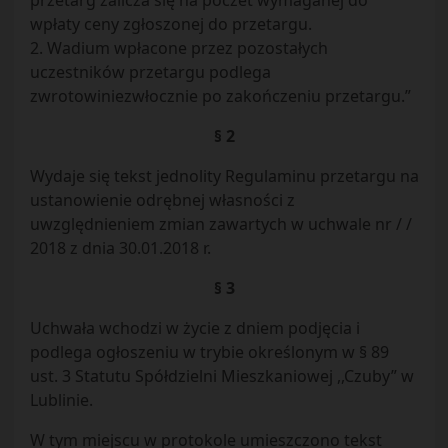
przetarg zalicza się na poczet wymaganej do
wpłaty ceny zgłoszonej do przetargu.
2. Wadium wpłacone przez pozostałych
uczestników przetargu podlega
zwrotowiniezwłocznie po zakończeniu przetargu.”
§ 2
Wydaje się tekst jednolity Regulaminu przetargu na
ustanowienie odrębnej własności z
uwzględnieniem zmian zawartych w uchwale nr / /
2018 z dnia 30.01.2018 r.
§ 3
Uchwała wchodzi w życie z dniem podjęcia i
podlega ogłoszeniu w trybie określonym w § 89
ust. 3 Statutu Spółdzielni Mieszkaniowej ,,Czuby” w
Lublinie.
W tym miejscu w protokole umieszczono tekst