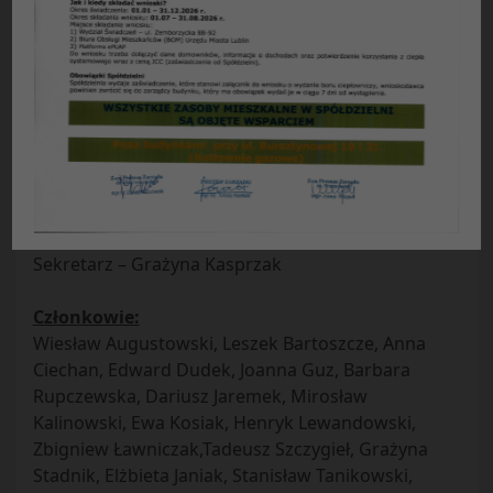
Protokół nr 1/2018
z posiedzenia plenarnego Rady Nadzorczej SM
„Czuby” w Lublinie
odbytego w dniu 29.01.2018 r.
Obecni:
Przewodniczący Rady – Alicja Stadnicka
Zastępcy przewodniczącego – Edward Jasiński,
Koszałka Urszula
Sekretarz – Grażyna Kasprzak
Członkowie:
Wiesław Augustowski, Leszek Bartoszcze, Anna
Ciechan, Edward Dudek, Joanna Guz, Barbara
Rupczewska, Dariusz Jaremek, Mirosław
Kalinowski, Ewa Kosiak, Henryk Lewandowski,
Zbigniew Ławniczak,Tadeusz Szczygieł, Grażyna
Stadnik, Elżbieta Janiak, Stanisław Tanikowski,