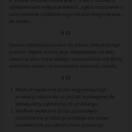
4. osoba, o której mowa w art.15 ust.2 ustawy o
spółdzielniach mieszkaniowych, zgłosi roszczenie o
ustanowienie spółdzielczego lokatorskiego prawa
do lokalu
§ 12
Osoba nabywająca prawo do lokalu mieszkalnego
ponosić będzie koszty jego eksploatacji od daty
zawarcia aktu notarialnego ustanowienia odrębnej
własności lokalu i przeniesienia własności lokalu.
§ 13
Wadium wpłacone przez wygrywającego
przetarg zalicza się na poczet wymaganej do
wpłaty ceny zgłoszonej do przetargu.
Wadium wpłacone przez pozostałych
uczestników przetargu podlega zwrotowi
niezwłocznie po zakończeniu przetargu.