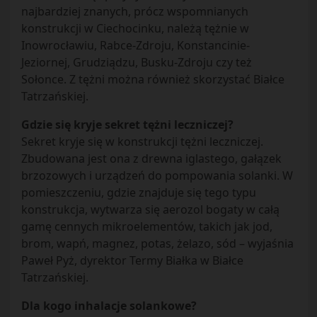
najbardziej znanych, prócz wspomnianych
konstrukcji w Ciechocinku, należą tężnie w
Inowrocławiu, Rabce-Zdroju, Konstancinie-
Jeziornej, Grudziądzu, Busku-Zdroju czy też
Sołonce. Z tężni można również skorzystać Białce
Tatrzańskiej.
Gdzie się kryje sekret tężni leczniczej?
Sekret kryje się w konstrukcji tężni leczniczej.
Zbudowana jest ona z drewna iglastego, gałązek
brzozowych i urządzeń do pompowania solanki. W
pomieszczeniu, gdzie znajduje się tego typu
konstrukcja, wytwarza się aerozol bogaty w całą
gamę cennych mikroelementów, takich jak jod,
brom, wapń, magnez, potas, żelazo, sód – wyjaśnia
Paweł Pyż, dyrektor Termy Białka w Białce
Tatrzańskiej.
Dla kogo inhalacje solankowe?