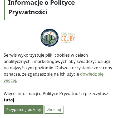
Informacje o Polityce
planowanej inwestycji.
Prywatności
Lublin, dn. 2016-09-06
Rada Nadzorcza po dyskusji większością głosów –
13 za, przy 5 wstrzymujących się od głosowania
zgłoszoną przez Komisję GZM i I opinię przyjęła
jako stanowisko Rady Nadzorczej w sprawie
realizacji tężni solankowej w osiedlu Łęgi.
Ad. 5
Serwis wykorzystuje pliki cookies w celach
Protokół z posiedzenia plenarnego Rady
analitycznych i marketingowych aby świadczyć usługi
Nadzorczej odbytego w dniu 30.08.2016 r. został
na najwyższym poziomie. Dalsze korzystanie ze strony
przyjęty bez uwag, jednomyślnie – 18 za.
oznacza, że zgadzasz się na ich użycie
dowiedz się
więcej.
Ad. 6
Przewodnicząca Rady Nadzorczej poinformowała,
Więcej informacji o Polityce Prywatności przeczytasz
że:
tutaj
W dniu 23.06.2016 r. członka zam. przy ulicy
Przypomnij później
Akceptuj
Gościnna w osiedlu Skarpa skierował do