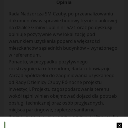
Opinia
Rada Nadzorcza SM Czuby, po przeanalizowaniu
dokumentów w sprawie budowy tężni solankowej
na działce Gminy Lublin nr 5/21 oraz po dyskusji –
opiniuje pozytywnie w/w lokalizację pod
warunkiem uzyskania poparcia większości
mieszkańców sąsiednich budynków – wyrażonego
w referendum.
Ponadto, w przypadku pozytywnego
rozstrzygnięcia referendum, Rada zobowiązuje
Zarząd Spółdzielni do zaopiniowania uzyskanego
od Rady Dzielnicy Czuby Północne projektu
inwestycji. Projektu zagospodarowania terenu
wokół tężni winien obejmować dojazd dla potrzeb
obsługi technicznej oraz osób przyjezdnych,
miejsca parkingowe, zaplecze sanitarne.
Powyższe ma na celu zmniejszenie uciążliwości dla
mieszkańców wynikających z funkcjonowania
x