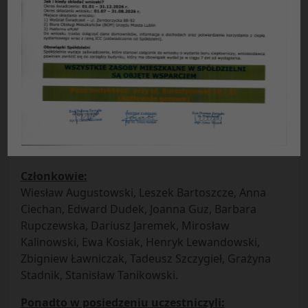
Protokół nr 9/2016
z posiedzenia plenarnego Rady Nadzorczej SM
„Czuby” w Lublinie
odbytego w dniu 06.09.2016 r.
Obecni:
Przewodniczący Rady –
Alicja Stadnicka
Zastępcy przewodniczącego –
Edward Jasiński
,
Urszula Koszałko
Sekretarz –
Grażyna Kasprzak
Członkowie:
Wiesław Augustowski, Leszek Bartoszcze, Anna
Ciechan, Edward Dudek, Joanna Guz, Barbara
Rupczewska, Dariusz Jaremek, Mirosław
Kalinowski, Ewa Kosiak, Henryk Lewandowski,
Zbigniew Ławniczak, Tadeusz Szczygieł, Grażyna
Stadnik, Stanisław Tanikowski.
Ponadto w posiedzeniu uczestniczyli: