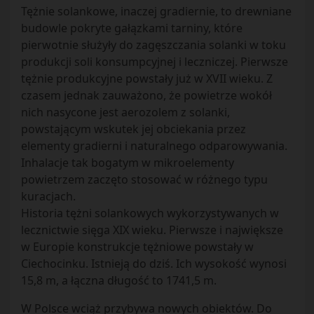
Tężnie solankowe, inaczej gradiernie, to drewniane
budowle pokryte gałązkami tarniny, które
pierwotnie służyły do zagęszczania solanki w toku
produkcji soli konsumpcyjnej i leczniczej. Pierwsze
tężnie produkcyjne powstały już w XVII wieku. Z
czasem jednak zauważono, że powietrze wokół
nich nasycone jest aerozolem z solanki,
powstającym wskutek jej obciekania przez
elementy gradierni i naturalnego odparowywania.
Inhalacje tak bogatym w mikroelementy
powietrzem zaczęto stosować w różnego typu
kuracjach.
Historia tężni solankowych wykorzystywanych w
lecznictwie sięga XIX wieku. Pierwsze i największe
w Europie konstrukcje tężniowe powstały w
Ciechocinku. Istnieją do dziś. Ich wysokość wynosi
15,8 m, a łączna długość to 1741,5 m.
W Polsce wciąż przybywa nowych obiektów. Do