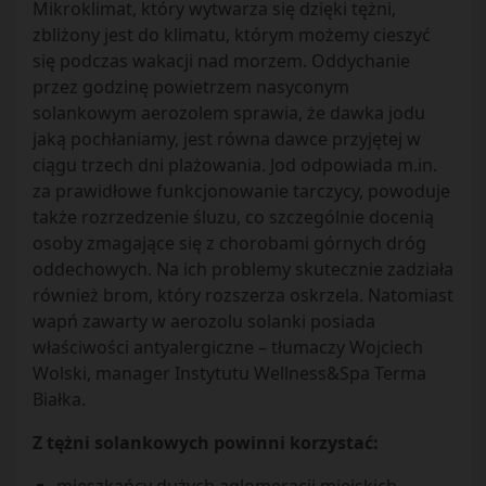
Mikroklimat, który wytwarza się dzięki tężni,
zbliżony jest do klimatu, którym możemy cieszyć
się podczas wakacji nad morzem. Oddychanie
przez godzinę powietrzem nasyconym
solankowym aerozolem sprawia, że dawka jodu
jaką pochłaniamy, jest równa dawce przyjętej w
ciągu trzech dni plażowania. Jod odpowiada m.in.
za prawidłowe funkcjonowanie tarczycy, powoduje
także rozrzedzenie śluzu, co szczególnie docenią
osoby zmagające się z chorobami górnych dróg
oddechowych. Na ich problemy skutecznie zadziała
również brom, który rozszerza oskrzela. Natomiast
wapń zawarty w aerozolu solanki posiada
właściwości antyalergiczne – tłumaczy Wojciech
Wolski, manager Instytutu Wellness&Spa Terma
Białka.
Z tężni solankowych powinni korzystać: