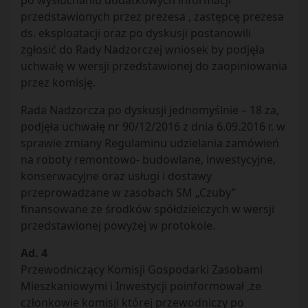
po wysłuchaniu dodatkowych informacji
przedstawionych przez prezesa , zastępcę prezesa
ds. eksploatacji oraz po dyskusji postanowili
zgłosić do Rady Nadzorczej wniosek by podjęła
uchwałę w wersji przedstawionej do zaopiniowania
przez komisję.
Rada Nadzorcza po dyskusji jednomyślnie – 18 za,
podjęła uchwałę nr 90/12/2016 z dnia 6.09.2016 r. w
sprawie zmiany Regulaminu udzielania zamówień
na roboty remontowo- budowlane, inwestycyjne,
konserwacyjne oraz usługi i dostawy
przeprowadzane w zasobach SM „Czuby”
finansowane ze środków spółdzielczych w wersji
przedstawionej powyżej w protokole.
Ad. 4
Przewodniczący Komisji Gospodarki Zasobami
Mieszkaniowymi i Inwestycji poinformował ,że
członkowie komisji której przewodniczy po