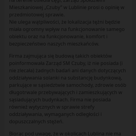
na terenie osiedla Łęgi, Zarząd Spółdzielni
Mieszkaniowej „Czuby” w Lublinie prosi o opinię w
przedmiotowej sprawie.
Nie ulega wątpliwości, że lokalizacja tężni będzie
miała ogromny wpływ na funkcjonowanie samego
obiektu oraz na funkcjonowanie, komfort i
bezpieczeństwo naszych mieszkańców.
Firma zajmująca się budową takich obiektów
poinformowała Zarząd SM Czuby, iż nie posiada (i
nie zlecała) żadnych badań ani danych dotyczących
oddziaływania solanki na substancję budynkową,
parkujące w sąsiedztwie samochody, zdrowie osób
długotrwale przebywających i zamieszkujących w
sąsiadujących budynkach. Firma nie posiada
również wytycznych w sprawie strefy
oddziaływania, wymaganych odległości i
dopuszczalnych stężeń.
Biorąc pod uwagę, że w okolicach Lublina nie ma