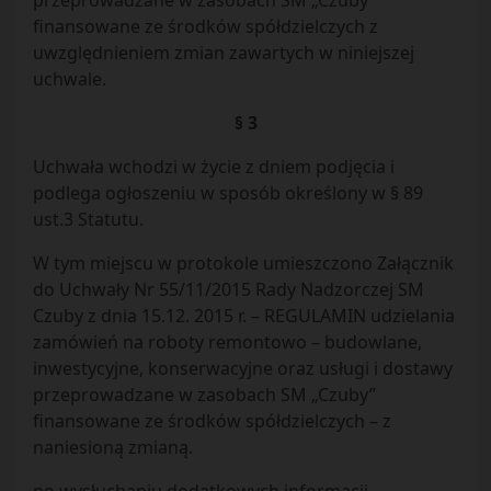
przeprowadzane w zasobach SM „Czuby”
finansowane ze środków spółdzielczych z
uwzględnieniem zmian zawartych w niniejszej
uchwale.
§ 3
Uchwała wchodzi w życie z dniem podjęcia i
podlega ogłoszeniu w sposób określony w § 89
ust.3 Statutu.
W tym miejscu w protokole umieszczono Załącznik
do Uchwały Nr 55/11/2015 Rady Nadzorczej SM
Czuby z dnia 15.12. 2015 r. – REGULAMIN udzielania
zamówień na roboty remontowo – budowlane,
inwestycyjne, konserwacyjne oraz usługi i dostawy
przeprowadzane w zasobach SM „Czuby”
finansowane ze środków spółdzielczych – z
naniesioną zmianą.