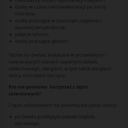
mieszkańcy dużych aglomeracji miejskich,
osoby w czasie rekonwalescencji po ostrej
chorobie,
osoby pracujące w znacznym zapyleniu i
wysokiej temperaturze,
palacze tytoniu,
osoby pracujące głosem.
Tężnie są również wskazane w przewlekłych i
nawracających stanach zapalnych układu
oddechowego, alergiach, w tym także alergiach
skóry, chorobach tarczycy.
Kto nie powinien korzystać z tężni
solankowych?
Z tężni solankowych nie powinny korzystać osoby:
po świeżo przebytym zawale mięśnia
sercowego,