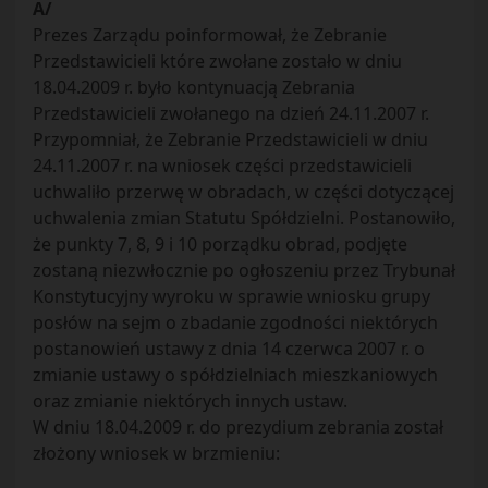
A/
Prezes Zarządu poinformował, że Zebranie
Przedstawicieli które zwołane zostało w dniu
18.04.2009 r. było kontynuacją Zebrania
Przedstawicieli zwołanego na dzień 24.11.2007 r.
Przypomniał, że Zebranie Przedstawicieli w dniu
24.11.2007 r. na wniosek części przedstawicieli
uchwaliło przerwę w obradach, w części dotyczącej
uchwalenia zmian Statutu Spółdzielni. Postanowiło,
że punkty 7, 8, 9 i 10 porządku obrad, podjęte
zostaną niezwłocznie po ogłoszeniu przez Trybunał
Konstytucyjny wyroku w sprawie wniosku grupy
posłów na sejm o zbadanie zgodności niektórych
postanowień ustawy z dnia 14 czerwca 2007 r. o
zmianie ustawy o spółdzielniach mieszkaniowych
oraz zmianie niektórych innych ustaw.
W dniu 18.04.2009 r. do prezydium zebrania został
złożony wniosek w brzmieniu: