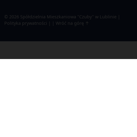
© 2026
Spółdzielnia Mieszkaniowa "Czuby" w Lublinie
|
Polityka prywatności
|
|
Wróć na górę ↑