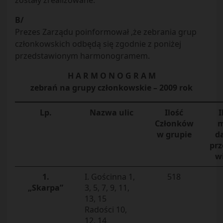
zostały zrealizowane.
B/
Prezes Zarządu poinformował ,że zebrania grup
członkowskich odbędą się zgodnie z poniżej
przedstawionym harmonogramem.
H A R M O N O G R A M
zebrań na grupy członkowskie – 2009 rok
Lp.
Nazwa ulic
Ilość
I
Członków
m
w grupie
d
prz
wi
1.
I. Gościnna 1,
518
„Skarpa”
3, 5, 7, 9, 11,
13, 15
Radości 10,
12, 14