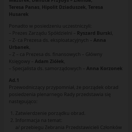
Mazurek
,
Danuta Przybyś – Ziemba,
Teresa Panas
,
Hipolit Dziaduszek
,
Teresa
Husarek
Ponadto w posiedzeniu uczestniczyli:
– Prezes Zarządu Spółdzielni –
Ryszard Burski
,
– Z- ca Prezesa ds. eksploatacyjnych –
Anna
Urbanek
,
– Z – ca Prezesa ds. finansowych – Główny
Księgowy –
Adam Ziółek
,
– Specjalista ds. samorządowych –
Anna Korzonek
Ad.1
Przewodniczący przypomniał, że porządek obrad
posiedzenia plenarnego Rady przedstawia się
następująco:
Zatwierdzenie porządku obrad.
Informacja na temat:
a/ przebiegu Zebrania Przedstawicieli Członków