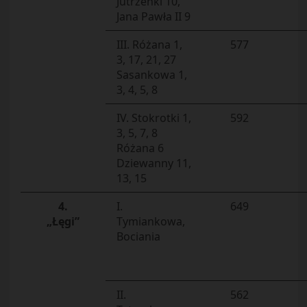
Jutrzenki 10,
Jana Pawła II 9
III. Różana 1,
577
3, 17, 21, 27
Sasankowa 1,
3, 4, 5, 8
IV. Stokrotki 1,
592
3, 5, 7, 8
Różana 6
Dziewanny 11,
13, 15
4.
I.
649
„Łęgi”
Tymiankowa,
Bociania
II.
562