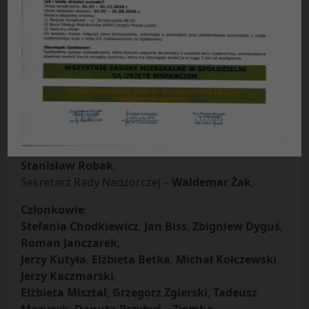
Protokół Nr 05
/
2009
z posiedzenia Rady Nadzorczej
Spółdzielni Mieszkaniowej „Czuby” w Lublinie
odbytego
w dniu 21.04.2009 r.
Obecni
:
Przewodniczący Rady Nadzorczej –
Marek
Szymański,
Z- cy przewodniczącego Rady –
Edmund Sak
,
Stanisław Robak
,
Sekretarz Rady Nadzorczej –
Waldemar Żak
,
Członkowie
:
Stefania Chodkiewicz
,
Jan Biss
,
Zbigniew Dyguś
,
Roman Janczarek
,
Jerzy Kutyła
,
Elżbieta Betka
,
Michał Kołczewski
,
Jerzy Kaczmarski
,
Elżbieta Misztal
,
Grzegorz Zgierski
,
Tadeusz