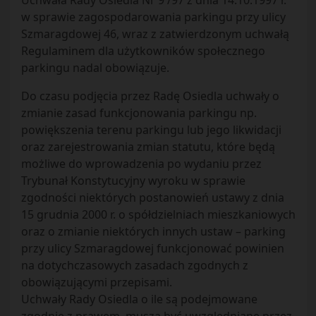
Uchwała Rady Osiedla Nr 9 /97 z dnia 14.10.1997 r.
w sprawie zagospodarowania parkingu przy ulicy
Szmaragdowej 46, wraz z zatwierdzonym uchwałą
Regulaminem dla użytkowników społecznego
parkingu nadal obowiązuje.
Do czasu podjęcia przez Radę Osiedla uchwały o
zmianie zasad funkcjonowania parkingu np.
powiększenia terenu parkingu lub jego likwidacji
oraz zarejestrowania zmian statutu, które będą
możliwe do wprowadzenia po wydaniu przez
Trybunał Konstytucyjny wyroku w sprawie
zgodności niektórych postanowień ustawy z dnia
15 grudnia 2000 r. o spółdzielniach mieszkaniowych
oraz o zmianie niektórych innych ustaw – parking
przy ulicy Szmaragdowej funkcjonować powinien
na dotychczasowych zasadach zgodnych z
obowiązującymi przepisami.
Uchwały Rady Osiedla o ile są podejmowane