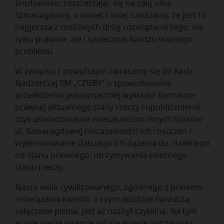
środowisko, rozszerzając się na całą ulicę
Szmaragdową, a nawet i dalej. Uważamy, że jest to
najgorsza z możliwych dróg rozwiązanie tego, nie
tylko prawnie, ale i społecznie bardzo ważnego
problemu.
W związku z powyższym zwracamy się do Rady
Nadzorczej SM „CZUBY” o spowodowanie
przedłożenia jednoznacznej wykładni formalno-
prawnej aktualnego stany rzeczy i upublicznienie,
czyli uświadomienie mieszkańcom innych bloków
ul. Szmaragdowej niezasadności ich roszczeń i
wyeliminowanie dalszego ich dążenia do, dalekiego
od stanu prawnego, utrzymywania obecnego
stanu rzeczy.
Nasza wola cywilizowanego, zgodnego z prawem,
rozwiązania kwestii, o czym dobitnie świadczą
załączone pisma, jest aż nazbyt czytelna. Na tym
etapie nasze intencje już się prawie wyczerpują.