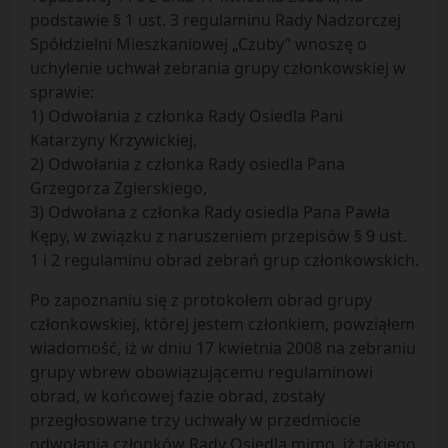
podstawie § 1 ust. 3 regulaminu Rady Nadzorczej
Spółdzielni Mieszkaniowej „Czuby” wnoszę o
uchylenie uchwał zebrania grupy członkowskiej w
sprawie:
1) Odwołania z członka Rady Osiedla Pani
Katarzyny Krzywickiej,
2) Odwołania z członka Rady osiedla Pana
Grzegorza Zgierskiego,
3) Odwołana z członka Rady osiedla Pana Pawła
Kępy, w związku z naruszeniem przepisów § 9 ust.
1 i 2 regulaminu obrad zebrań grup członkowskich.
Po zapoznaniu się z protokołem obrad grupy
członkowskiej, której jestem członkiem, powziąłem
wiadomość, iż w dniu 17 kwietnia 2008 na zebraniu
grupy wbrew obowiązującemu regulaminowi
obrad, w końcowej fazie obrad, zostały
przegłosowane trzy uchwały w przedmiocie
odwołania członków Rady Osiedla mimo, iż takiego