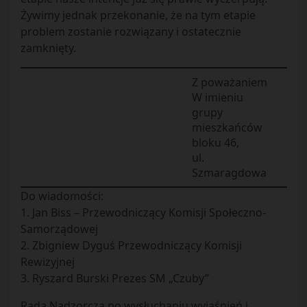
Żywimy jednak przekonanie, że na tym etapie
problem zostanie rozwiązany i ostatecznie
zamknięty.
Z poważaniem
W imieniu
grupy
mieszkańców
bloku 46,
ul.
Szmaragdowa
Do wiadomości:
1. Jan Biss – Przewodniczący Komisji Społeczno-
Samorządowej
2. Zbigniew Dyguś Przewodniczący Komisji
Rewizyjnej
3. Ryszard Burski Prezes SM „Czuby”
Rada Nadzorcza po wysłuchaniu wyjaśnień i