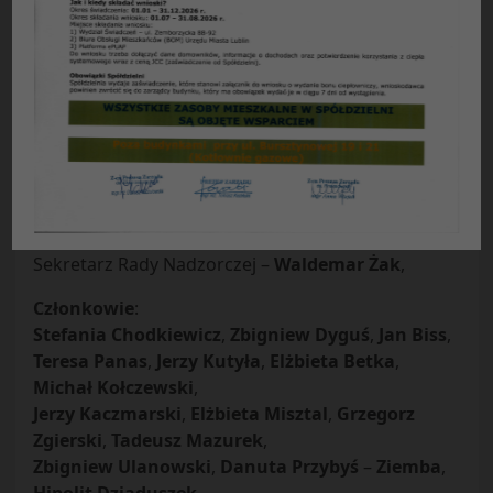
Protokół Nr 07
/
2008
z posiedzenia plenarnego Rady Nadzorczej
Spółdzielni Mieszkaniowej „Czuby” w Lublinie
odbytego w dniu 27.05.2008 r.
Obecni
:
Przewodniczący Rady Nadzorczej –
Marek
Szymański
,
Z- cy przewodniczącego Rady –
Edmund Sak
,
Stanisław Robak
,
Sekretarz Rady Nadzorczej –
Waldemar Żak
,
Członkowie
:
Stefania Chodkiewicz
,
Zbigniew Dyguś
,
Jan Biss
,
Teresa Panas
,
Jerzy Kutyła
,
Elżbieta Betka
,
Michał Kołczewski
,
Jerzy Kaczmarski
,
Elżbieta Misztal
,
Grzegorz
Zgierski
,
Tadeusz Mazurek
,
Zbigniew Ulanowski
,
Danuta Przybyś
–
Ziemba
,