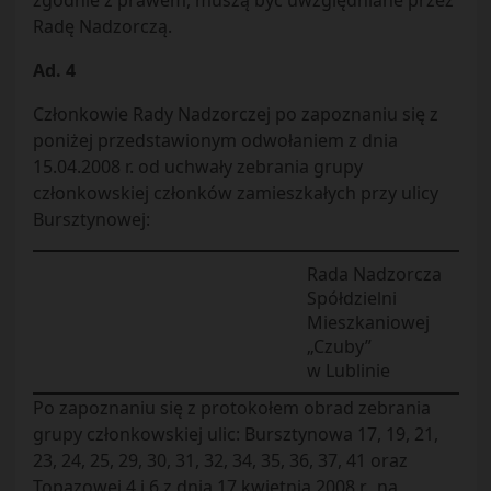
zgodnie z prawem, muszą być uwzględniane przez
Radę Nadzorczą.
Ad. 4
Członkowie Rady Nadzorczej po zapoznaniu się z
poniżej przedstawionym odwołaniem z dnia
15.04.2008 r. od uchwały zebrania grupy
członkowskiej członków zamieszkałych przy ulicy
Bursztynowej:
Rada Nadzorcza
Spółdzielni
Mieszkaniowej
„Czuby”
w Lublinie
Po zapoznaniu się z protokołem obrad zebrania
grupy członkowskiej ulic: Bursztynowa 17, 19, 21,
23, 24, 25, 29, 30, 31, 32, 34, 35, 36, 37, 41 oraz
Topazowej 4 i 6 z dnia 17 kwietnia 2008 r., na