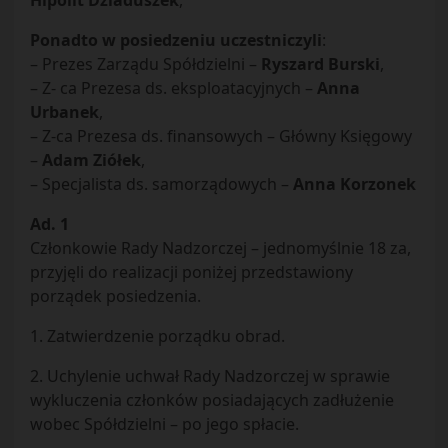
Hipolit Dziaduszek
,
Ponadto w posiedzeniu uczestniczyli
:
– Prezes Zarządu Spółdzielni –
Ryszard Burski
,
– Z- ca Prezesa ds. eksploatacyjnych –
Anna
Urbanek
,
– Z-ca Prezesa ds. finansowych – Główny Księgowy
–
Adam Ziółek
,
– Specjalista ds. samorządowych –
Anna Korzonek
Ad. 1
Członkowie Rady Nadzorczej – jednomyślnie 18 za,
przyjęli do realizacji poniżej przedstawiony
porządek posiedzenia.
1. Zatwierdzenie porządku obrad.
2. Uchylenie uchwał Rady Nadzorczej w sprawie
wykluczenia członków posiadających zadłużenie
wobec Spółdzielni – po jego spłacie.