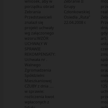
wniosek, aby w
Zebranie II
moż
porządku obrad
Grupy
prz
Zebrania
Członkowskiej
real
Przedstawicieli
Osiedla „Ruta”
Zeb
znalazł się
22.04.2008 r.
Prz
projekt uchwały
dniu
wg załączonego
gdy
wzoru:WZÓR
art.
UCHWAŁY W
ust
SPRAWIE
czer
REKOMPENSATY:
zmi
Uchwała nr .
spó
Walnego
mie
Zgromadzenia
ora
Spółdzielni
nie
Mieszkaniowej
usta
CZUBY z dnia ….
125 
w sprawie:
uch
rozliczenia kwot
prz
wpłaconych z
moż
tytułu
jed