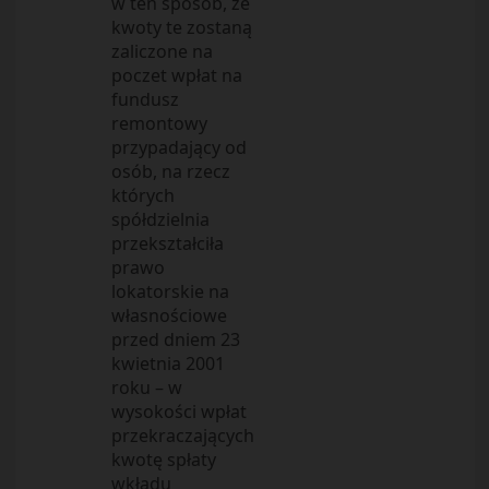
w ten sposób, że
kwoty te zostaną
zaliczone na
poczet wpłat na
fundusz
remontowy
przypadający od
osób, na rzecz
których
spółdzielnia
przekształciła
prawo
lokatorskie na
własnościowe
przed dniem 23
kwietnia 2001
roku – w
wysokości wpłat
przekraczających
kwotę spłaty
wkładu