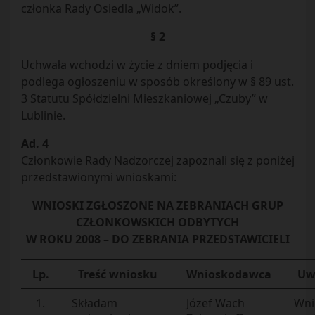
członka Rady Osiedla „Widok”.
§ 2
Uchwała wchodzi w życie z dniem podjęcia i
podlega ogłoszeniu w sposób określony w § 89 ust.
3 Statutu Spółdzielni Mieszkaniowej „Czuby” w
Lublinie.
Ad. 4
Członkowie Rady Nadzorczej zapoznali się z poniżej
przedstawionymi wnioskami:
WNIOSKI ZGŁOSZONE NA ZEBRANIACH GRUP
CZŁONKOWSKICH ODBYTYCH
W ROKU 2008 – DO ZEBRANIA PRZEDSTAWICIELI
Lp.
Treść wniosku
Wnioskodawca
Uwa
1.
Składam
Józef Wach
Wni