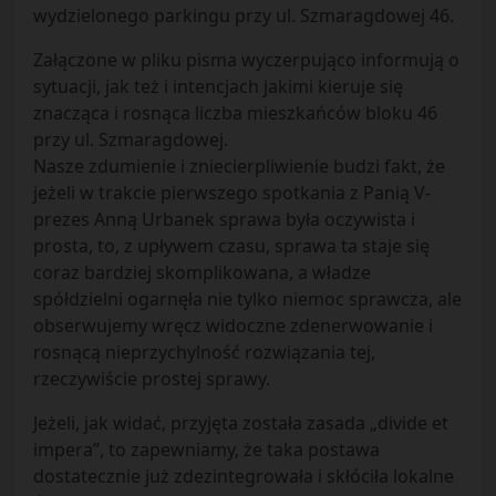
wydzielonego parkingu przy ul. Szmaragdowej 46.
Załączone w pliku pisma wyczerpująco informują o
sytuacji, jak też i intencjach jakimi kieruje się
znacząca i rosnąca liczba mieszkańców bloku 46
przy ul. Szmaragdowej.
Nasze zdumienie i zniecierpliwienie budzi fakt, że
jeżeli w trakcie pierwszego spotkania z Panią V-
prezes Anną Urbanek sprawa była oczywista i
prosta, to, z upływem czasu, sprawa ta staje się
coraz bardziej skomplikowana, a władze
spółdzielni ogarnęła nie tylko niemoc sprawcza, ale
obserwujemy wręcz widoczne zdenerwowanie i
rosnącą nieprzychylność rozwiązania tej,
rzeczywiście prostej sprawy.
Jeżeli, jak widać, przyjęta została zasada „divide et
impera”, to zapewniamy, że taka postawa
dostatecznie już zdezintegrowała i skłóciła lokalne