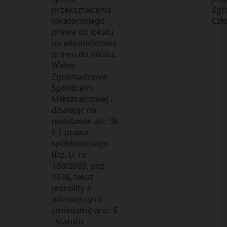
przekształcenia
Zgr
lokatorskiego
Czł
prawa do lokalu
na własnościowe
prawo do lokalu.
Walne
Zgromadzenie
Spółdzielni
Mieszkaniowej .
działając na
podstawie art. 38
§ 1 prawa
spółdzielczego
(Dz. U. nr
188/2003, poz.
1848, tekst
jednolity z
późniejszymi
zmianami) oraz §
. statutu