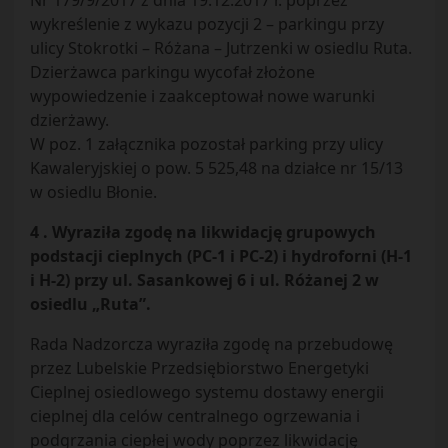
Nr 179/9/2017 z dnia 19.12.2017 r. poprzez
wykreślenie z wykazu pozycji 2 – parkingu przy
ulicy Stokrotki – Różana – Jutrzenki w osiedlu Ruta.
Dzierżawca parkingu wycofał złożone
wypowiedzenie i zaakceptował nowe warunki
dzierżawy.
W poz. 1 załącznika pozostał parking przy ulicy
Kawaleryjskiej o pow. 5 525,48 na działce nr 15/13
w osiedlu Błonie.
4 . Wyraziła zgodę na likwidację grupowych
podstacji cieplnych (PC-1 i PC-2) i hydroforni (H-1
i H-2) przy ul. Sasankowej 6 i ul. Różanej 2 w
osiedlu „Ruta”.
Rada Nadzorcza wyraziła zgodę na przebudowę
przez Lubelskie Przedsiębiorstwo Energetyki
Cieplnej osiedlowego systemu dostawy energii
cieplnej dla celów centralnego ogrzewania i
podgrzania ciepłej wody poprzez likwidację