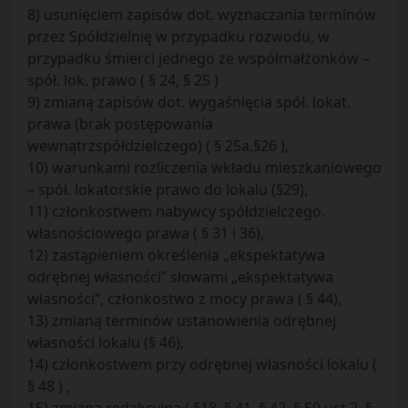
8) usunięciem zapisów dot. wyznaczania terminów
przez Spółdzielnię w przypadku rozwodu, w
przypadku śmierci jednego ze współmałżonków –
spół. lok. prawo ( § 24, § 25 )
9) zmianą zapisów dot. wygaśnięcia spół. lokat.
prawa (brak postępowania
wewnątrzspółdzielczego) ( § 25a,§26 ),
10) warunkami rozliczenia wkładu mieszkaniowego
– spół. lokatorskie prawo do lokalu (§29),
11) członkostwem nabywcy spółdzielczego.
własnościowego prawa ( § 31 i 36),
12) zastąpieniem określenia „ekspektatywa
odrębnej własności” słowami „ekspektatywa
własności”, członkostwo z mocy prawa ( § 44),
13) zmianą terminów ustanowienia odrębnej
własności lokalu (§ 46),
14) członkostwem przy odrębnej własności lokalu (
§ 48 ) ,