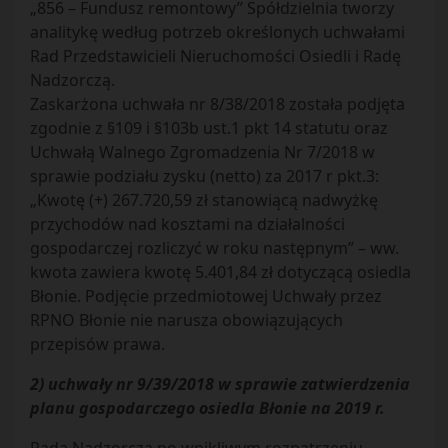
„856 – Fundusz remontowy” Spółdzielnia tworzy
analitykę według potrzeb określonych uchwałami
Rad Przedstawicieli Nieruchomości Osiedli i Radę
Nadzorczą.
Zaskarżona uchwała nr 8/38/2018 została podjęta
zgodnie z §109 i §103b ust.1 pkt 14 statutu oraz
Uchwałą Walnego Zgromadzenia Nr 7/2018 w
sprawie podziału zysku (netto) za 2017 r pkt.3:
„Kwotę (+) 267.720,59 zł stanowiącą nadwyżkę
przychodów nad kosztami na działalności
gospodarczej rozliczyć w roku następnym” – ww.
kwota zawiera kwotę 5.401,84 zł dotyczącą osiedla
Błonie. Podjęcie przedmiotowej Uchwały przez
RPNO Błonie nie narusza obowiązujących
przepisów prawa.
2) uchwały nr 9/39/2018 w sprawie zatwierdzenia
planu gospodarczego osiedla Błonie na 2019 r.