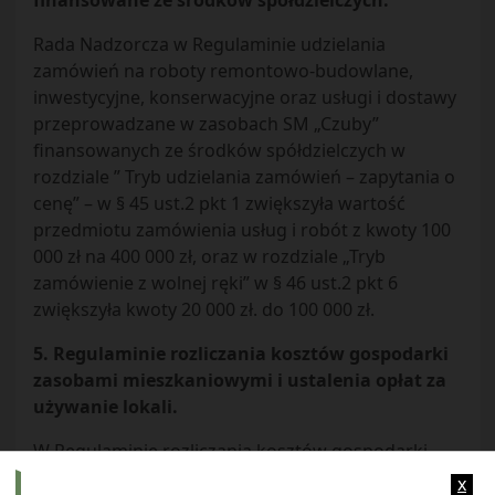
finansowane ze środków spółdzielczych.
Rada Nadzorcza w Regulaminie udzielania
zamówień na roboty remontowo-budowlane,
inwestycyjne, konserwacyjne oraz usługi i dostawy
przeprowadzane w zasobach SM „Czuby”
finansowanych ze środków spółdzielczych w
rozdziale ” Tryb udzielania zamówień – zapytania o
cenę” – w § 45 ust.2 pkt 1 zwiększyła wartość
przedmiotu zamówienia usług i robót z kwoty 100
000 zł na 400 000 zł, oraz w rozdziale „Tryb
zamówienie z wolnej ręki” w § 46 ust.2 pkt 6
zwiększyła kwoty 20 000 zł. do 100 000 zł.
5. Regulaminie rozliczania kosztów gospodarki
zasobami mieszkaniowymi i ustalenia opłat za
używanie lokali.
W Regulaminie rozliczania kosztów gospodarki
zasobami mieszkaniowymi i ustalenia opłat za
x