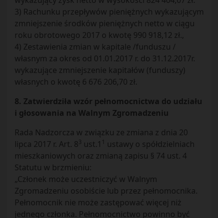
wykazujący zysk netto w wysokości 824 404,07 zł.
3) Rachunku przepływów pieniężnych wykazującym
zmniejszenie środków pieniężnych netto w ciągu
roku obrotowego 2017 o kwotę 990 918,12 zł.,
4) Zestawienia zmian w kapitale /funduszu /
własnym za okres od 01.01.2017 r. do 31.12.2017r.
wykazujące zmniejszenie kapitałów (funduszy)
własnych o kwotę 6 676 206,70 zł.
8. Zatwierdziła wzór pełnomocnictwa do udziału
i głosowania na Walnym Zgromadzeniu
Rada Nadzorcza w związku ze zmiana z dnia 20
3
1
lipca 2017 r. Art. 8
ust.1
ustawy o spółdzielniach
mieszkaniowych oraz zmianą zapisu § 74 ust. 4
Statutu w brzmieniu:
„Członek może uczestniczyć w Walnym
Zgromadzeniu osobiście lub przez pełnomocnika.
Pełnomocnik nie może zastępować więcej niż
jednego członka. Pełnomocnictwo powinno być