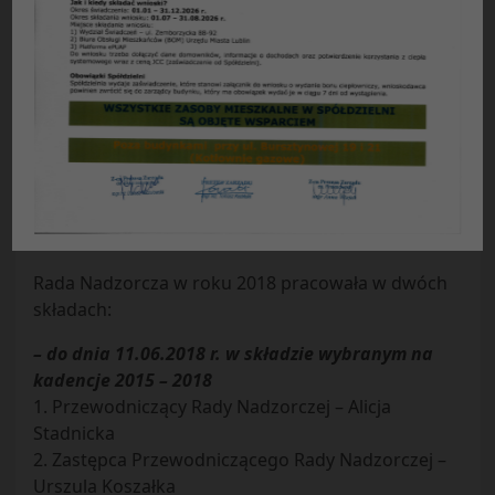
S P R A W O Z D A N I E
Rady Nadzorczej Spółdzielni Mieszkaniowej
„Czuby” w Lublinie
z działalności w 2018 roku
Zgodnie z przepisami ustawy – Prawo spółdzielcze,
ustawy o spółdzielniach mieszkaniowych i Statutu
naszej Spółdzielni, Rada Nadzorcza przedstawia
członkom Spółdzielni sprawozdanie ze swej
działalności w roku 2018.
Rada Nadzorcza w roku 2018 pracowała w dwóch
składach:
– do dnia 11.06.2018 r. w składzie wybranym na
kadencje 2015 – 2018
1. Przewodniczący Rady Nadzorczej – Alicja
Stadnicka
2. Zastępca Przewodniczącego Rady Nadzorczej –
Urszula Koszałka