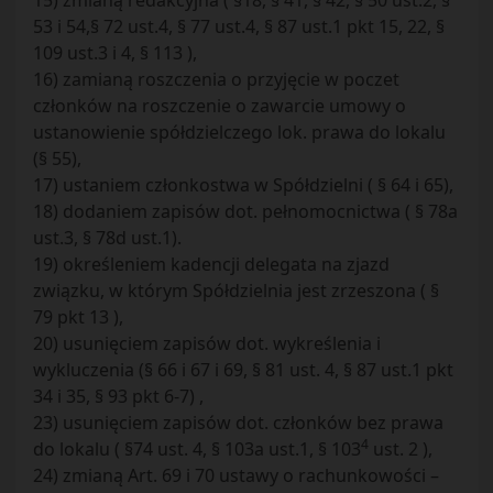
15) zmianą redakcyjna ( §18, § 41, § 42, § 50 ust.2, §
53 i 54,§ 72 ust.4, § 77 ust.4, § 87 ust.1 pkt 15, 22, §
109 ust.3 i 4, § 113 ),
16) zamianą roszczenia o przyjęcie w poczet
członków na roszczenie o zawarcie umowy o
ustanowienie spółdzielczego lok. prawa do lokalu
(§ 55),
17) ustaniem członkostwa w Spółdzielni ( § 64 i 65),
18) dodaniem zapisów dot. pełnomocnictwa ( § 78a
ust.3, § 78d ust.1).
19) określeniem kadencji delegata na zjazd
związku, w którym Spółdzielnia jest zrzeszona ( §
79 pkt 13 ),
20) usunięciem zapisów dot. wykreślenia i
wykluczenia (§ 66 i 67 i 69, § 81 ust. 4, § 87 ust.1 pkt
34 i 35, § 93 pkt 6-7) ,
23) usunięciem zapisów dot. członków bez prawa
4
do lokalu ( §74 ust. 4, § 103a ust.1, § 103
ust. 2 ),
24) zmianą Art. 69 i 70 ustawy o rachunkowości –