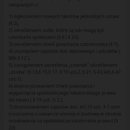
związanych z:
1) ogłoszeniem nowych tekstów jednolitych ustaw
(§ 2),
2) określeniem osób, które są lub mogą być
członkami spółdzielni (§ 6 i § 33),
3) określeniem chwili powstania członkostwa (§ 7),
4) usunięciem zapisów dot. wpisowego i udziałów (
§8b,§ 12 ),
5) zastąpieniem określenia „członek” określeniem
„osoba” (§ 13,§ 15,§ 17, § 19 ust.2, § 21, § 43,§45,§ 47
ust.1),
6) doprecyzowaniem chwili powstania i
wygaśnięcia spółdzielczego lokatorskiego prawa
do lokalu ( § 19 ust. 1i 2 ),
7) dostosowaniem zapisów dot. art.15 ust. 3-7 usm
(roszczenie o zawarcie umowy o budowę w okresie
oczekiwania na spółdzielcze lokatorskie prawo) (§
23)