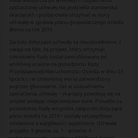
Rada Nadzorcza po wnikliwym rozpatrzeniu
zaskarżonej uchwały nie podzieliła stanowiska
skarżących i postanowiła utrzymać w mocy
uchwałę w sprawie planu gospodarczego osiedla
Błonie na rok 2019.
Zarzuty dotyczące uchwały są nieuzasadnione, z
uwagi na fakt, że projekt, który otrzymali
członkowie Rady został zweryfikowany po
wnikliwej analizie na posiedzeniu Rady
Przedstawicieli Nieruchomości Osiedla w dniu 23
lipca b.r. i w zmienionej wersji zatwierdzony
poprzez głosowanie. Zaś w uzasadnieniu
zaskarżenia uchwały – skarżący powołują się na
projekt podając nieprawdziwe dane. Ponadto na
posiedzeniu Rady wszystkie załączniki dotyczące
planu osiedla na 2019 r zostały szczegółowo
omówione a wątpliwości wyjaśnione. Uchwałę
przyjęto: 9 głosów za, 1 – przeciw, 0 –