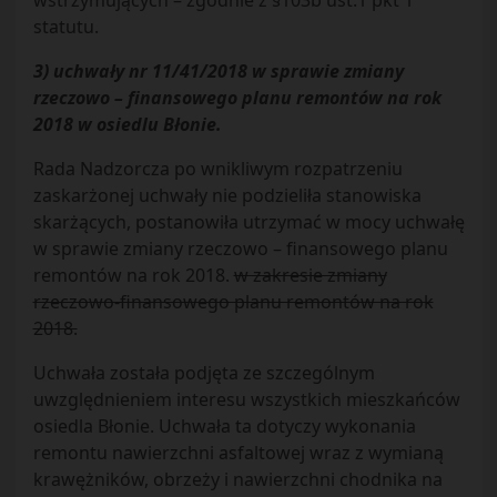
wstrzymujących – zgodnie z §103b ust.1 pkt 1
statutu.
3) uchwały nr 11/41/2018 w sprawie zmiany
rzeczowo – finansowego planu remontów na rok
2018 w osiedlu Błonie.
Rada Nadzorcza po wnikliwym rozpatrzeniu
zaskarżonej uchwały nie podzieliła stanowiska
skarżących, postanowiła utrzymać w mocy uchwałę
w sprawie zmiany rzeczowo – finansowego planu
remontów na rok 2018.
w zakresie zmiany
rzeczowo-finansowego planu remontów na rok
2018.
Uchwała została podjęta ze szczególnym
uwzględnieniem interesu wszystkich mieszkańców
osiedla Błonie. Uchwała ta dotyczy wykonania
remontu nawierzchni asfaltowej wraz z wymianą
krawężników, obrzeży i nawierzchni chodnika na