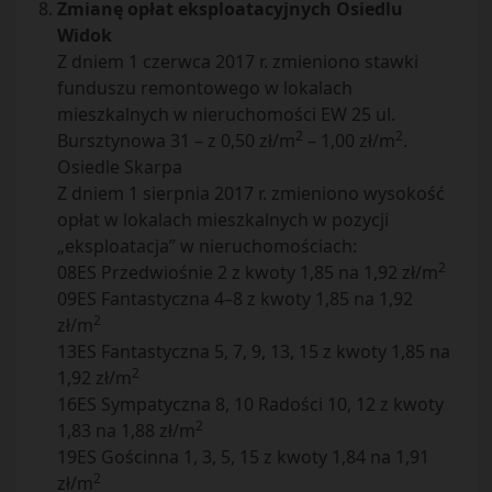
Zmianę opłat eksploatacyjnych Osiedlu
Widok
Z dniem 1 czerwca 2017 r. zmieniono stawki
funduszu remontowego w lokalach
mieszkalnych w nieruchomości EW 25 ul.
2
2
Bursztynowa 31 – z 0,50 zł/m
– 1,00 zł/m
.
Osiedle Skarpa
Z dniem 1 sierpnia 2017 r. zmieniono wysokość
opłat w lokalach mieszkalnych w pozycji
„eksploatacja” w nieruchomościach:
2
08ES Przedwiośnie 2 z kwoty 1,85 na 1,92 zł/m
09ES Fantastyczna 4–8 z kwoty 1,85 na 1,92
2
zł/m
13ES Fantastyczna 5, 7, 9, 13, 15 z kwoty 1,85 na
2
1,92 zł/m
16ES Sympatyczna 8, 10 Radości 10, 12 z kwoty
2
1,83 na 1,88 zł/m
19ES Gościnna 1, 3, 5, 15 z kwoty 1,84 na 1,91
2
zł/m