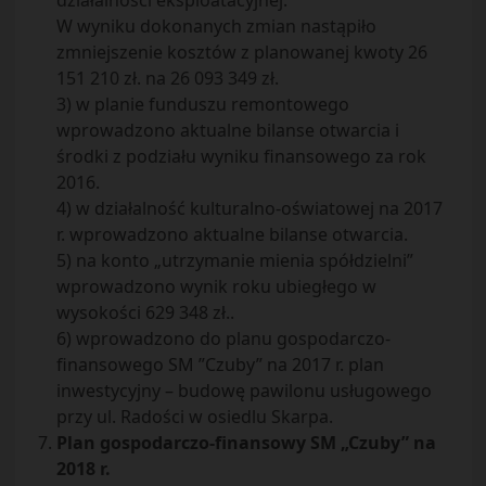
działalności eksploatacyjnej.
W wyniku dokonanych zmian nastąpiło
zmniejszenie kosztów z planowanej kwoty 26
151 210 zł. na 26 093 349 zł.
3) w planie funduszu remontowego
wprowadzono aktualne bilanse otwarcia i
środki z podziału wyniku finansowego za rok
2016.
4) w działalność kulturalno-oświatowej na 2017
r. wprowadzono aktualne bilanse otwarcia.
5) na konto „utrzymanie mienia spółdzielni”
wprowadzono wynik roku ubiegłego w
wysokości 629 348 zł..
6) wprowadzono do planu gospodarczo-
finansowego SM ”Czuby” na 2017 r. plan
inwestycyjny – budowę pawilonu usługowego
przy ul. Radości w osiedlu Skarpa.
Plan gospodarczo-finansowy SM „Czuby” na
2018 r.