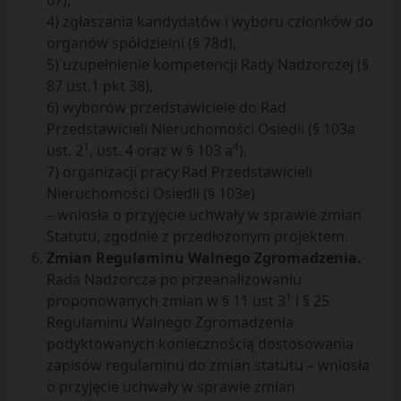
67),
4) zgłaszania kandydatów i wyboru członków do
organów spółdzielni (§ 78d),
5) uzupełnienie kompetencji Rady Nadzorczej (§
87 ust.1 pkt 38),
6) wyborów przedstawiciele do Rad
Przedstawicieli Nieruchomości Osiedli (§ 103a
1
4
ust. 2
, ust. 4 oraz w § 103 a
),
7) organizacji pracy Rad Przedstawicieli
Nieruchomości Osiedli (§ 103e)
– wniosła o przyjęcie uchwały w sprawie zmian
Statutu, zgodnie z przedłożonym projektem.
Zmian Regulaminu Walnego Zgromadzenia.
Rada Nadzorcza po przeanalizowaniu
1
proponowanych zmian w § 11 ust 3
i § 25
Regulaminu Walnego Zgromadzenia
podyktowanych koniecznością dostosowania
zapisów regulaminu do zmian statutu – wniosła
o przyjęcie uchwały w sprawie zmian