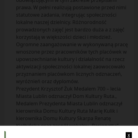
obowiązującymi w tym zakresie przepisami
prawa. W pełni realizują postawione przed nimi
statutowe zadania, integrując społeczności
lokalne naszej dzielnicy. Różnorodność
prowadzonych zajęć jest bardzo duża a z zajęć
korzystają w większości dzieci i młodzież.
Ogromne zaangażowanie w wykonywaną pracę
wnoszone przez pracowników tych placówek w
upowszechnianie kultury i działalność na rzecz
aktywizacji społeczności lokalnej zaowocowało
przyznaniem placówkom licznych odznaczeń,
wyróżnień oraz dyplomów.
Prezydent Krzysztof Żuk Medalem 700 – lecia
Miasta Lublin odznaczył Dom Kultury Ruta.,
Medalem Prezydenta Miasta Lublin odznaczył
kierownika Domu Kultury Ruta Marię Kulik i
kierownika Domu Kultury Skarpa Renatę
Kiełbińską oraz zespół wokalny „Pasjonatta”
działający przy Domu Kultury Ruta., Dyplomem
x