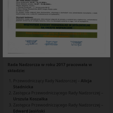
S P R A W O Z D A N I E
Rady Nadzorczej Spółdzielni Mieszkaniowej
„Czuby” w Lublinie
z działalności w 2017 roku
Zgodnie z przepisami ustawy – Prawo spółdzielcze,
ustawy o spółdzielniach mieszkaniowych i Statutu
naszej Spółdzielni, Rada Nadzorcza przedstawia
członkom Spółdzielni sprawozdanie ze swej
działalności w roku 2017.
Rada Nadzorcza w roku 2017 pracowała w
składzie:
Przewodniczący Rady Nadzorczej –
Alicja
Stadnicka
Zastępca Przewodniczącego Rady Nadzorczej –
Urszula Koszałka
Zastępca Przewodniczącego Rady Nadzorczej –
Edward Jasiński