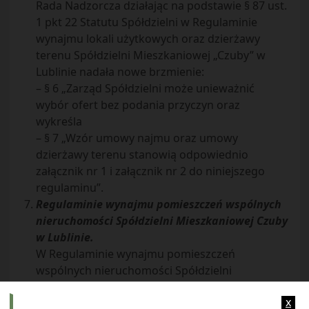
Rada Nadzorcza działając na podstawie § 87 ust.
1 pkt 22 Statutu Spółdzielni w Regulaminie
wynajmu lokali użytkowych oraz dzierżawy
terenu Spółdzielni Mieszkaniowej „Czuby” w
Lublinie nadała nowe brzmienie:
– § 6 „Zarząd Spółdzielni może unieważnić
wybór ofert bez podania przyczyn oraz
wykreśla
– § 7 „Wzór umowy najmu oraz umowy
dzierżawy terenu stanowią odpowiednio
załącznik nr 1 i załącznik nr 2 do niniejszego
regulaminu”.
Regulaminie wynajmu pomieszczeń wspólnych
nieruchomości Spółdzielni Mieszkaniowej Czuby
w Lublinie.
W Regulaminie wynajmu pomieszczeń
wspólnych nieruchomości Spółdzielni
Mieszkaniowej „Czuby” w Lublinie wprowadziła
x
następujące zmiany: