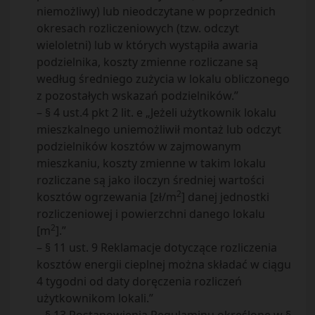
niemożliwy) lub nieodczytane w poprzednich
okresach rozliczeniowych (tzw. odczyt
wieloletni) lub w których wystąpiła awaria
podzielnika, koszty zmienne rozliczane są
według średniego zużycia w lokalu obliczonego
z pozostałych wskazań podzielników.”
– § 4 ust.4 pkt 2 lit. e „Jeżeli użytkownik lokalu
mieszkalnego uniemożliwił montaż lub odczyt
podzielników kosztów w zajmowanym
mieszkaniu, koszty zmienne w takim lokalu
rozliczane są jako iloczyn średniej wartości
2
kosztów ogrzewania [zł/m
] danej jednostki
rozliczeniowej i powierzchni danego lokalu
2
[m
].”
– § 11 ust. 9 Reklamacje dotyczące rozliczenia
kosztów energii cieplnej można składać w ciągu
4 tygodni od daty doręczenia rozliczeń
użytkownikom lokali.”