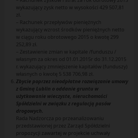
– Rachunek zysków i strat za rok obrotowy 2015
wykazujący zysk netto w wysokości 429 507,81
zł.
– Rachunek przepływów pieniężnych
wykazujący wzrost środków pieniężnych netto
w ciągu roku obrotowego 2015 o kwotę 299
252,89 zł.
– Zestawienie zmian w kapitale /funduszu /
własnym za okres od 01.01.2015r do 31.12.2015
r. wykazujący zmniejszenie kapitałów (funduszy)
własnych o kwotę 5 538 706,98 zł.
Zbycie poprzez nieodpłatne rozwiązanie umowy
z Gminą Lublin o oddanie gruntu w
użytkowanie wieczyste, nieruchomości
Spółdzielni w związku z regulacją pasów
drogowych.
Rada Nadzorcza po przeanalizowaniu
przedstawionej przez Zarząd Spółdzielni
propozycji zawartej w projekcie uchwały