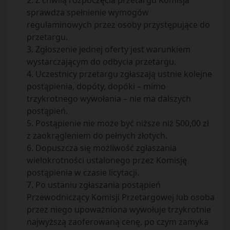
2. Z chwilą rozpoczęcia przetargu Komisja
sprawdza spełnienie wymogów
regulaminowych przez osoby przystępujące do
przetargu.
3. Zgłoszenie jednej oferty jest warunkiem
wystarczającym do odbycia przetargu.
4. Uczestnicy przetargu zgłaszają ustnie kolejne
postąpienia, dopóty, dopóki – mimo
trzykrotnego wywołania – nie ma dalszych
postąpień.
5. Postąpienie nie może być niższe niż 500,00 zł
z zaokrągleniem do pełnych złotych.
6. Dopuszcza się możliwość zgłaszania
wielokrotności ustalonego przez Komisję
postąpienia w czasie licytacji.
7. Po ustaniu zgłaszania postąpień
Przewodniczący Komisji Przetargowej lub osoba
przez niego upoważniona wywołuje trzykrotnie
najwyższą zaoferowaną cenę, po czym zamyka