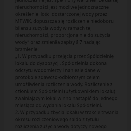
jednocześnie jest spełniony warunek, że dla tej
nieruchomości jest możliwe jednoznaczne
określenie ilości dostarczonej wody przez
MPWiK, dopuszcza się rozliczenie niedoboru
bilansu zużycia wody w ramach tej
nieruchomości, proporcjonalnie do zużycia
wody” oraz zmieniła zapisy § 7 nadając
brzmienie:
„1. W przypadku przejęcia przez Spółdzielnię
lokalu do dyspozycji, Spółdzielnia dokona
odczytu wodomierzy i naniesie dane w
protokole zdawczo-odbiorczym celem
umożliwienia rozliczenia wody. Rozliczenie z
członkiem Spółdzielni (użytkownikiem lokalu)
zwalniającym lokal winno nastąpić do jednego
miesiąca od wydania lokalu Spółdzielni.
2. W przypadku zbycia lokalu w trakcie trwania
okresu rozliczeniowego saldo z tytułu
rozliczenia zużycia wody dotyczy nowego