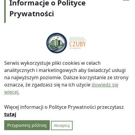
Informacje o Polityce
– § 1 ust.1 „Przedmiotem najmu są
Prywatności
powierzchnie wspólne usytuowane w budynku
mieszkalnym tj: części korytarzy klatek
schodowych, pralnie, suszarnie, wózkownie i
inne pomieszczenia stanowiące powierzchnię
wspólną, zwane w dalszej części regulaminu
jako „pomieszczenia”,”
– § 3 ust. 1 „Przejęcie w użytkowanie
pomieszczenia w budynku następuje w oparciu
Serwis wykorzystuje pliki cookies w celach
o zawartą pomiędzy Spółdzielnią a
analitycznych i marketingowych aby świadczyć usługi
zainteresowaną osobą umowę określającą
na najwyższym poziomie. Dalsze korzystanie ze strony
szczegółowe warunki najmu.”
oznacza, że zgadzasz się na ich użycie
dowiedz się
– § 4 pkt 3 c „zalega z zapłatą czynszu za
więcej.
wynajmowany lokal co najmniej trzy miesiące,”
– § 6 „Zmiana wysokości czynszu określonego w
Więcej informacji o Polityce Prywatności przeczytasz
umowie, nie wymaga formy aneksu i następuje
tutaj
poprzez jednostronne oświadczenie
Przypomnij później
Akceptuj
Wynajmującego złożone Najemcy.”