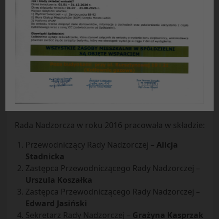
SPRAWOZDANIE
Rady Nadzorczej Spółdzielni Mieszkaniowej
„Czuby” w Lublinie
z działalności w 2016 roku
Zgodnie z przepisami ustawy – Prawo spółdzielcze,
ustawy o spółdzielniach mieszkaniowych i Statutu
naszej Spółdzielni, Rada Nadzorcza przedstawia
członkom Spółdzielni sprawozdanie ze swej
działalności w roku 2016.
Rada Nadzorcza w roku 2016 pracowała w składzie:
Przewodniczący Rady Nadzorczej –
Alicja
Stadnicka
Zastępca Przewodniczącego Rady Nadzorczej –
Urszula Koszałka
Zastępca Przewodniczącego Rady Nadzorczej –
Edward Jasiński
Sekretarz Rady Nadzorczej –
Grażyna Kasprzak