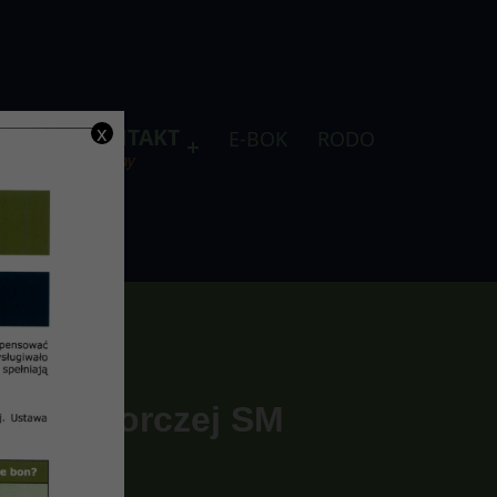
x
DLA
KONTAKT
E-BOK
RODO
je
telefony
y Nadzorczej SM