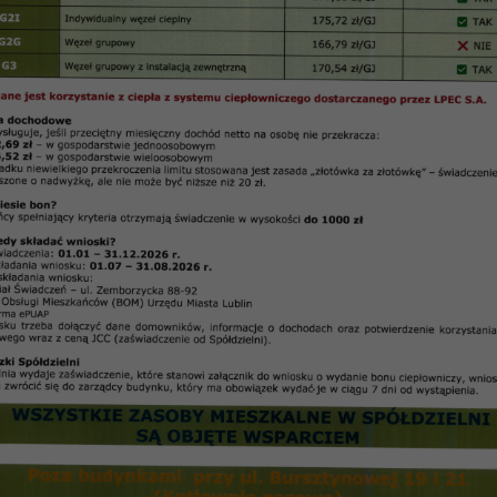
ji Kulturalno – Oświatowej Rady Nadzorczej SM „CZUBY” w Lublinie
Regulamin