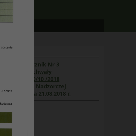
Załącznik Nr 3
do uchwały
Nr 19/10 /2018
Rady Nadzorczej
z dnia 21.08.2018 r.