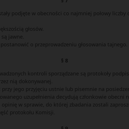
§ 7
ostały podjęte w obecności co najmniej połowy liczby
iększością głosów.
 są jawne.
 postanowić o przeprowadzeniu głosowania tajnego.
§ 8
rowadzonych kontroli sporządzane są protokoły podpi
przez nią dokonywanej.
 przy jego przyjęciu ustnie lub pisemnie na posiedz
onowanego uzupełnienia decydują członkowie obecni 
pinię w sprawie, do której zbadania zostali zaprosz
ęść protokołu Komisji.
§ 9