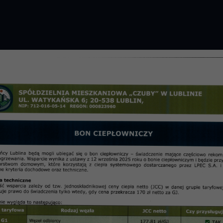
GROMADZENIE 2026 R.
PRZETARGI
OSIE
informac
Kulturalno – Oświatowej Rad