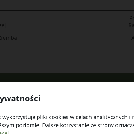
P
zej
Ra
 Ziemba
A
rywatności
 Watykańska 6, 20-538 Lublin
Telefon:
814641700
E
 wykorzystuje pliki cookies w celach analitycznych 
szym poziomie. Dalsze korzystanie ze strony oznacza,
ęcej.