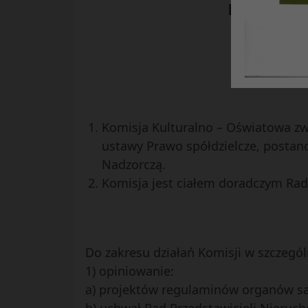
KOMISJI 
Komisja Kulturalno – Oświatowa zwa
ustawy Prawo spółdzielcze, postano
Nadzorczą.
Komisja jest ciałem doradczym Rad
Do zakresu działań Komisji w szczegól
1) opiniowanie:
a) projektów regulaminów organów sa
b) uchwał Rad Przedstawicieli Nieru