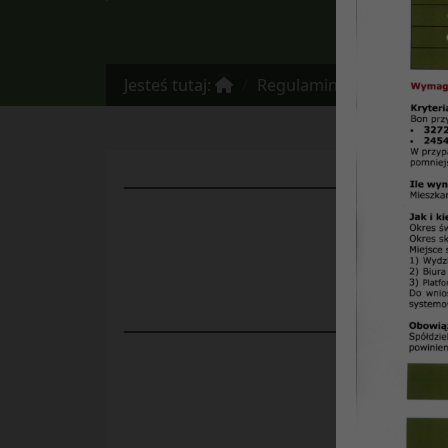
Jesteś tutaj:
Regulaminy
REGULAMIN Komis