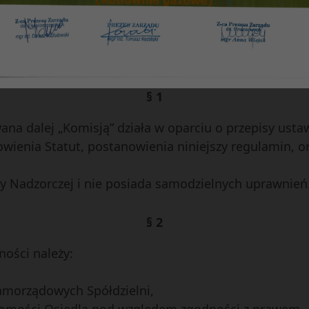
KULTURALNO – OŚWIATOWEJ RADY N
Spółdzielni Mieszkaniowej „Czuby” w Lublini
§ 1
na dalej „Komisją” działa w oparciu o przepisy usta
wienia Statut, postanowienia niniejszy regulamin, o
y Nadzorczej i nie posiada samodzielnych uprawnień
§ 2
ności należy:
morządowych Spółdzielni,
chomości Osiedla pod względem zgodności z prawem,