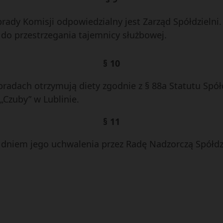
ady Komisji odpowiedzialny jest Zarząd Spółdzielni.
 do przestrzegania tajemnicy służbowej.
§ 10
radach otrzymują diety zgodnie z § 88a Statutu Spół
„Czuby” w Lublinie.
§ 11
z dniem jego uchwalenia przez Radę Nadzorczą Spółdz