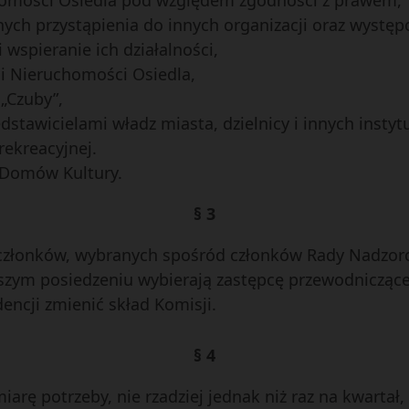
ych przystąpienia do innych organizacji oraz występ
 wspieranie ich działalności,
li Nieruchomości Osiedla,
„Czuby”,
dstawicielami władz miasta, dzielnicy i innych instyt
rekreacyjnej.
ć Domów Kultury.
§ 3
5 członków, wybranych spośród członków Rady Nadzorc
szym posiedzeniu wybierają zastępcę przewodnicząc
ncji zmienić skład Komisji.
§ 4
iarę potrzeby, nie rzadziej jednak niż raz na kwartał