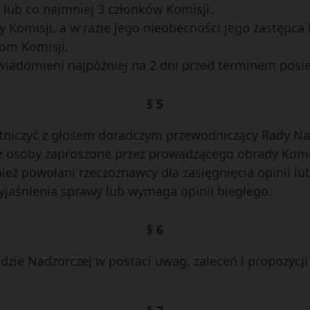
lub co najmniej 3 członków Komisji.
 Komisji, a w razie jego nieobecności jego zastępca
om Komisji.
wiadomieni najpóźniej na 2 dni przed terminem posi
§ 5
niczyć z głosem doradczym przewodniczący Rady Nadzo
az osoby zaproszone przez prowadzącego obrady Komi
eż powołani rzeczoznawcy dla zasięgnięcia opinii l
 wyjaśnienia sprawy lub wymaga opinii biegłego.
§ 6
dzie Nadzorczej w postaci uwag, zaleceń i propozycj