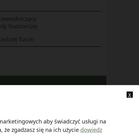
rzewodniczący
dy Nadzorczej
ndrzej Turski
x
-mail:
info@smczuby.pl
i marketingowych aby świadczyć usługi na
 że zgadzasz się na ich użycie
dowiedz