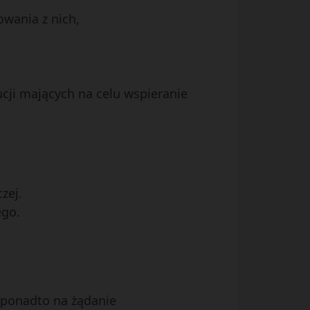
owania z nich,
ucji mających na celu wspieranie
zej.
ego.
, ponadto na żądanie