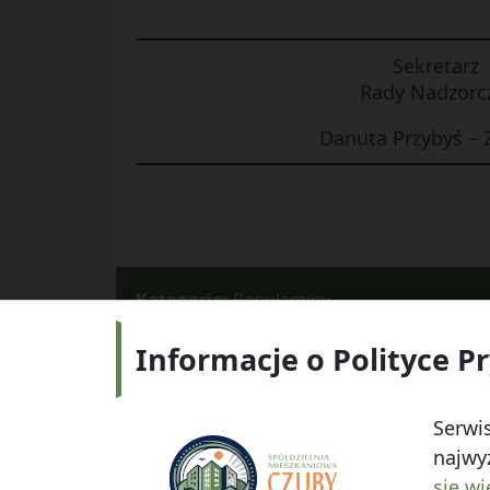
Sekretarz
Rady Nadzorc
Danuta Przybyś –
Kategorie:
Regulaminy
Informacje o Polityce P
Adres:
ul.
Serwis
najwyż
się wi