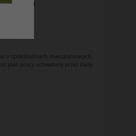
ADZORCZEJ
e
wy o spółdzielniach mieszkaniowych,
raz plan pracy uchwalony przez Radę
.