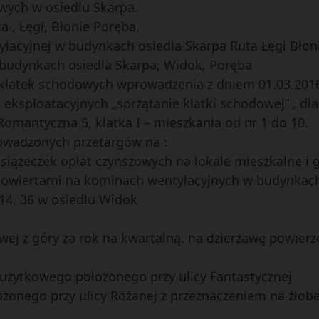
owych w osiedlu Skarpa.
 , Łęgi, Błonie Poręba,
tylacyjnej w budynkach osiedla Skarpa Ruta Łęgi Błon
 w budynkach osiedla Skarpa, Widok, Poręba
e klatek schodowych wprowadzenia z dniem 01.03.2016
ksploatacyjnych „sprzątanie klatki schodowej”., dla
omantyczna 5, klatka I – mieszkania od nr 1 do 10.
owadzonych przetargów na :
siążeczek opłat czynszowych na lokale mieszkalne i 
owiertami na kominach wentylacyjnych w budynkach 
14, 36 w osiedlu Widok
owej z góry za rok na kwartalną. na dzierżawę powie
użytkowego położonego przy ulicy Fantastycznej
ożonego przy ulicy Różanej z przeznaczeniem na żłob