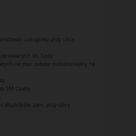
garażowo- usługowy przy ulicy
 kierowanych do Sądu
owych na plac zabaw zlokalizowany na
hu
twa SM Czuby
,
c dłużników zam. przy ulicy