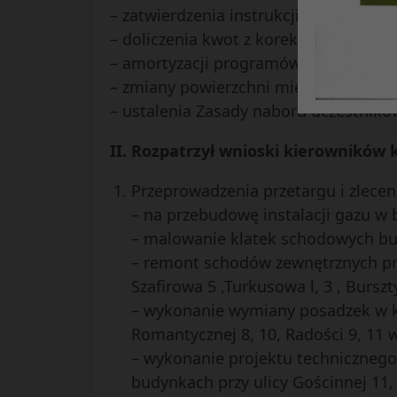
– zatwierdzenia instrukcji ochrony po
– doliczenia kwot z korekt rozliczenia 
– amortyzacji programów i systemów
– zmiany powierzchni mieszkania przy
– ustalenia Zasady naboru uczestników
II. Rozpatrzył wnioski kierowników
Przeprowadzenia przetargu i zlece
– na przebudowę instalacji gazu w 
– malowanie klatek schodowych bu
– remont schodów zewnętrznych prz
Szafirowa 5 ,Turkusowa l, 3 , Burs
– wykonanie wymiany posadzek w ko
Romantycznej 8, 10, Radości 9, 11 
– wykonanie projektu technicznego
budynkach przy ulicy Gościnnej 11,