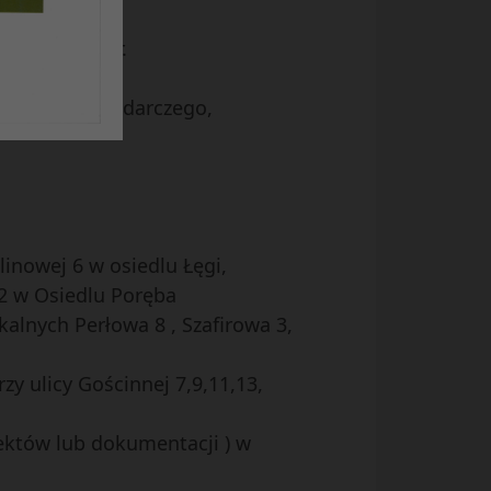
a okres 2015 r.
zczenia gospodarczego,
linowej 6 w osiedlu Łęgi,
2 w Osiedlu Poręba
lnych Perłowa 8 , Szafirowa 3,
 ulicy Gościnnej 7,9,11,13,
ektów lub dokumentacji ) w