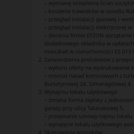
– wymianę ocieplenia ścian szczyt
– koszenie trawników w osiedlu Ruta
– przegląd instalacji gazowej i wen
– przegląd instalacji elektrycznej
– zlecenia firmie EFZON sprzątani
dodatkowego składnika w opłatach e
mieszkań w nieruchomości ES 013 R
Zatwierdzenia protokołów z przepr
– wyboru oferty na wydrukowanie k
– montaż nasad kominowych z turb
Bursztynowej 24, Szmaragdowej 4, 
Wynajmu lokalu użytkowego
– zmiana forma zapłaty z jednoraz
garaży przy ulicy Tatarakowej 5,
– przepisanie umowy najmu lokalu 
– wynajęcie lokalu użytkowego poł
Skierowania wniosków: