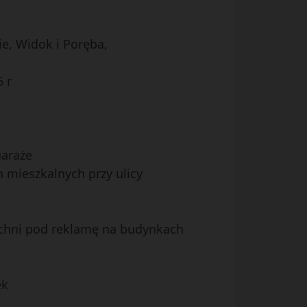
ie, Widok i Poręba,
 r
garaże
mieszkalnych przy ulicy
rzchni pod reklamę na budynkach
ek