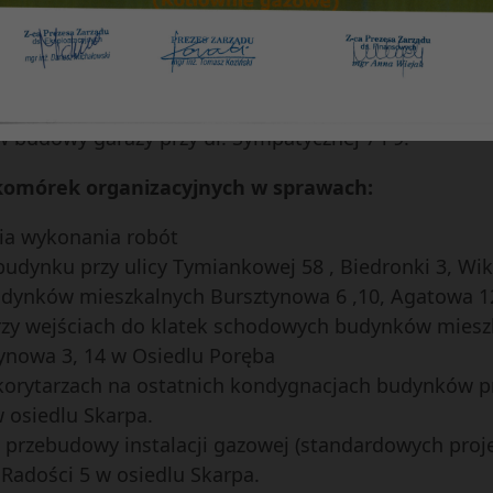
mieszczeń Zarządu SM „Czuby” w Lublinie
c.o. z okresu rozliczeniowego za 2014 do rozliczenia z
 komputerowych zakupionych w roku 2015
 ul. Gościnnej oraz likwidacji w tym budynku pomies
 budowy garaży przy ul. Sympatycznej 7 i 9.
 komórek organizacyjnych w sprawach:
nia wykonania robót
budynku przy ulicy Tymiankowej 58 , Biedronki 3, Wik
dynków mieszkalnych Bursztynowa 6 ,10, Agatowa 1
y wejściach do klatek schodowych budynków mieszka
ztynowa 3, 14 w Osiedlu Poręba
rytarzach na ostatnich kondygnacjach budynków przy
w osiedlu Skarpa.
 przebudowy instalacji gazowej (standardowych proj
 Radości 5 w osiedlu Skarpa.