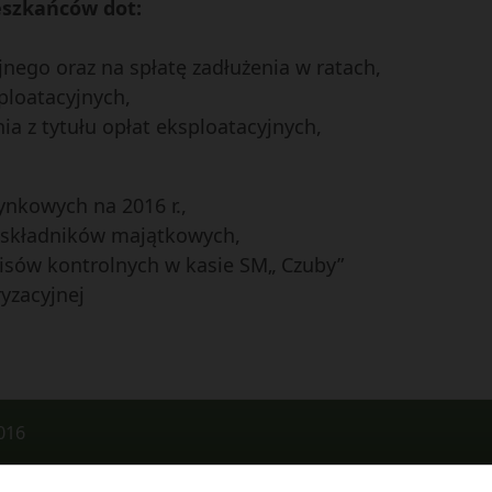
ieszkańców dot:
nego oraz na spłatę zadłużenia w ratach,
ploatacyjnych,
ia z tytułu opłat eksploatacyjnych,
nkowych na 2016 r.,
y składników majątkowych,
isów kontrolnych w kasie SM„ Czuby”
yzacyjnej
016