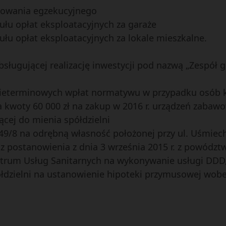
powania egzekucyjnego
tułu opłat eksploatacyjnych za garaże
tułu opłat eksploatacyjnych za lokale mieszkalne.
bsługującej realizację inwestycji pod nazwą „Zespół 
 nieterminowych wpłat normatywu w przypadku osób
a kwoty 60 000 zł na zakup w 2016 r. urządzeń zabaw
żącej do mienia spółdzielni
r 49/8 na odrębną własność położonej przy ul. Uśmiec
 z postanowienia z dnia 3 września 2015 r. z powódz
ntrum Usług Sanitarnych na wykonywanie usługi DDD
ółdzielni na ustanowienie hipoteki przymusowej wobe