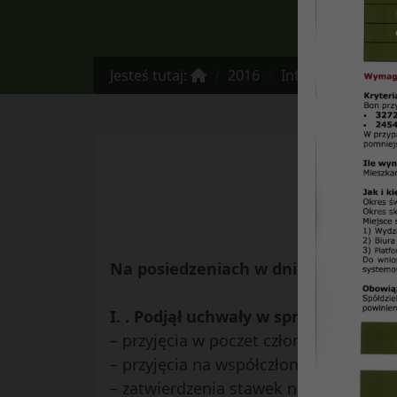
Jesteś tutaj:
2016
Informacja Zarządu SM „Czub
Z
Na posiedzeniach w dniach 5, 12, 19, 
I. . Podjął uchwały w sprawach:
– przyjęcia w poczet członków SM „Cz
– przyjęcia na współczłonków,
– zatwierdzenia stawek na podatek od