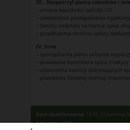
III . Rozpatrzył pisma członków i m
– zmiany wysokości zaliczki CO,
– zawieszenia postępowania egzekucyj
– zwrotu nadpłaty na koncie opłat eks
– przedłużenia terminu spłaty zadłużen
IV. Inne
– sporządzania planu urlopów wypoczy
– powołania kontrolera spisu z natur
– utworzenia komisji dokonujących sp
– powołania Głównej Komisji Inwentar
Data opublikowania:
15:35, 22 kwietnia 2
Kategorie:
2016