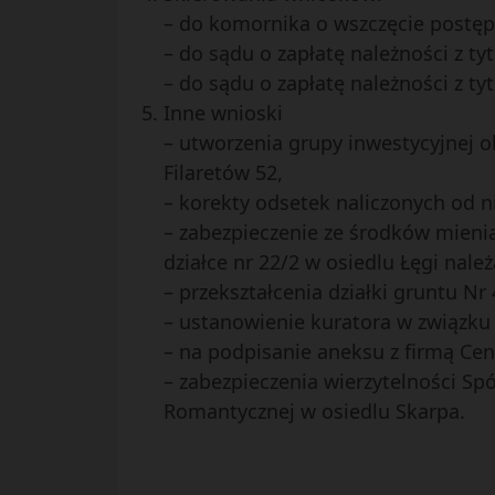
– do komornika o wszczęcie postę
– do sądu o zapłatę należności z ty
– do sądu o zapłatę należności z ty
Inne wnioski
– utworzenia grupy inwestycyjnej o
Filaretów 52,
– korekty odsetek naliczonych od
– zabezpieczenie ze środków mieni
działce nr 22/2 w osiedlu Łęgi nale
– przekształcenia działki gruntu N
– ustanowienie kuratora w związku
– na podpisanie aneksu z firmą Ce
– zabezpieczenia wierzytelności Sp
Romantycznej w osiedlu Skarpa.