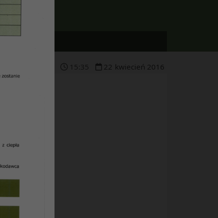
15
:
35
22
kwiecień
2016
ie