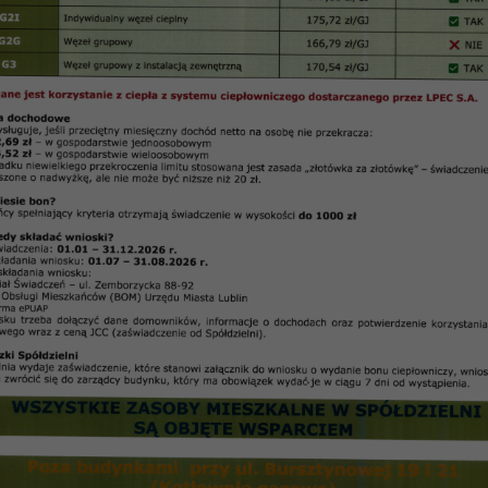
y” o posiedzeniach w dniach 5, 12, 19, 26 stycznia 2016 r.
Informacja
arządu Spółdzielni Mieszkaniowej „Czuby” w Lublin
26 stycznia 2016 r. Zarząd Spółdzielni:
uby” nabywców lokali mieszkalnych,
 nieruchomości na 2016 rok