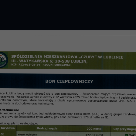
GROMADZENIE 2026 R.
PRZETARGI
OSIE
informac
M „Czuby” o posiedzeniach w 