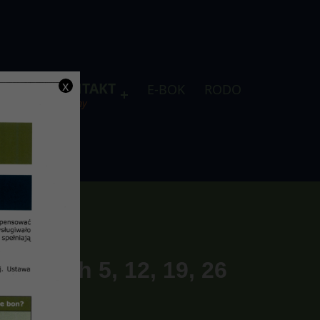
x
DLA
KONTAKT
E-BOK
RODO
je
telefony
dniach 5, 12, 19, 26