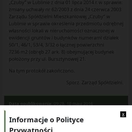
„Czuby” w Lublinie z dnia 01 lipca 2014 r. w sprawie:
zmiany uchwały nr 62/2003 z dnia 24 czerwca 2003
Zarządu Spółdzielni Mieszkaniowej „Czuby” w
Lublinie w sprawie określenia przedmiotu odrębnej
własności lokali w nieruchomości oznaczonej w
ewidencji gruntów i budynków numerami działek
50/1, 46/1, 53/4, 3/32 o łącznej powierzchni
7236 m2 (obręb 27 ark. 8) obejmującej budynek
położony przy ul. Bursztynowej 21.
Na tym protokół zakończono.
Sporz. Zarząd Spółdzielni.
Data opublikowania:
09:28, 10 maja 2016
Kategorie:
2014
x
Informacje o Polityce
Prywatności