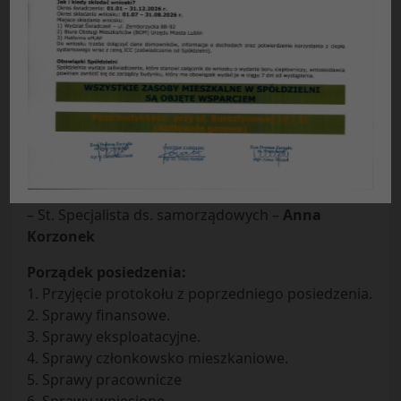
Protokół nr 27/2014
z posiedzenia Zarządu Spółdzielni
Mieszkaniowej „Czuby” w Lublinie
odbytego w dniu 01.07.2014 r.
Obecni:
– Prezes Zarządu –
Ryszard Burski
– Zastępca prezesa ds. finansowych –
Adam Ziółek
– Zastępca prezesa ds. eksploatacyjnych –
Bożena
Zielińska
– St. Specjalista ds. samorządowych –
Anna
Korzonek
Porządek posiedzenia:
1. Przyjęcie protokołu z poprzedniego posiedzenia.
2. Sprawy finansowe.
3. Sprawy eksploatacyjne.
4. Sprawy członkowsko mieszkaniowe.
5. Sprawy pracownicze