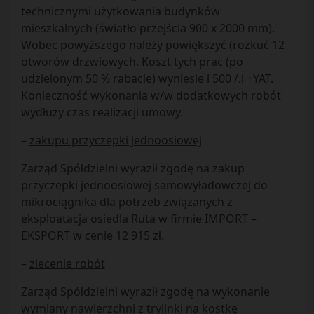
technicznymi użytkowania budynków
mieszkalnych (światło przejścia 900 x 2000 mm).
Wobec powyższego należy powiększyć (rozkuć 12
otworów drzwiowych. Koszt tych prac (po
udzielonym 50 % rabacie) wyniesie l 500 /.l +YAT.
Konieczność wykonania w/w dodatkowych robót
wydłuży czas realizacji umowy.
–
zakupu przyczepki jednoosiowej
Zarząd Spółdzielni wyraził zgodę na zakup
przyczepki jednoosiowej samowyładowczej do
mikrociągnika dla potrzeb związanych z
eksploatacja osiedla Ruta w firmie IMPORT –
EKSPORT w cenie 12 915 zł.
–
zlecenie robót
Zarząd Spółdzielni wyraził zgodę na wykonanie
wymiany nawierzchni z trylinki na kostkę