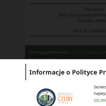
Sekretarz
Rady Przedstawicieli N
Osiedla ,,Wid
Henryk Lewando
Data opublikowania:
11:10, 23 kwietnia 2
Kategorie:
2024
Informacje o Polityce P
Adres:
ul.
Serwis
najwyż
się wi