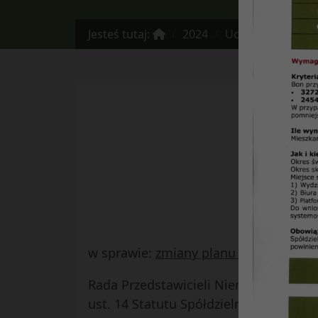
Jesteś tutaj:
2024
Uchwala Nr 2/2024
w sprawie:
zmiany planu rzeczowo-fi
Rada Przedstawicieli Nieruchomości Os
ust. 14 Statutu Spółdzielni Mieszkani