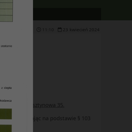
11
:
10
23
kwiecień
2024
”
W 12 ul. Bursztynowa 35.
ublinie działając na podstawie § 103