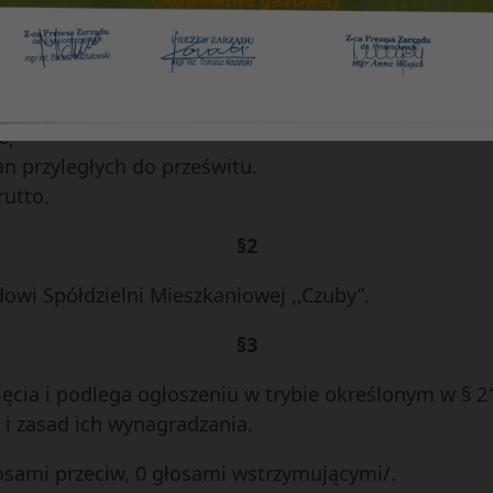
§ 1
siedla ,,Widok” postanawia dokonać zmiany w plani
y ul. Bursztynowej 35 poprzez dodanie pozycji:
e;
n przyległych do prześwitu.
rutto.
§2
dowi Spółdzielni Mieszkaniowej ,,Czuby”.
§3
ęcia i podlega ogłoszeniu w trybie określonym w § 2
 i zasad ich wynagradzania.
osami przeciw, 0 głosami wstrzymującymi/.