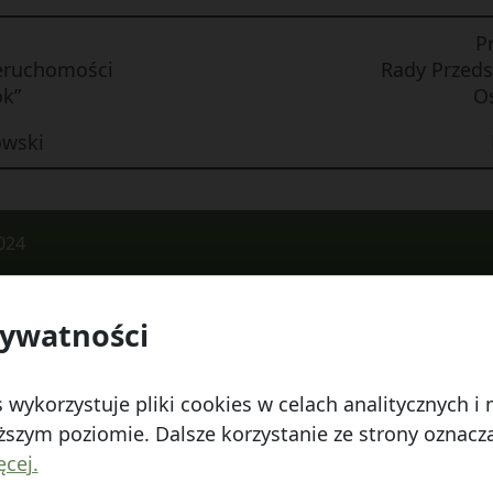
P
ieruchomości
Rady Przeds
ok”
Os
wski
024
rywatności
 Watykańska 6, 20-538 Lublin
Telefon:
814641700
E
 wykorzystuje pliki cookies w celach analitycznych 
szym poziomie. Dalsze korzystanie ze strony oznacza,
ęcej.