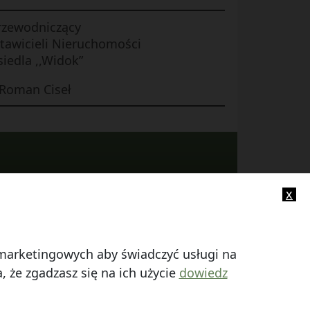
rzewodniczący
tawicieli Nieruchomości
iedla ,,Widok”
Roman Ciseł
x
-mail:
info@smczuby.pl
i marketingowych aby świadczyć usługi na
 że zgadzasz się na ich użycie
dowiedz