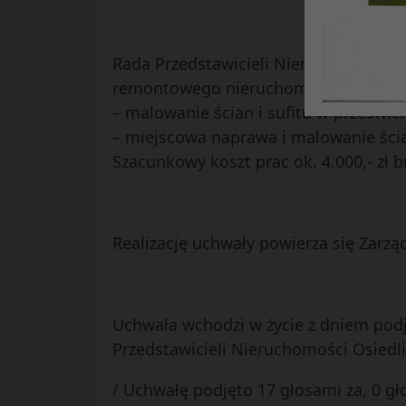
Rada Przedstawicieli Nieruchomości O
remontowego nieruchomości EW 12 prz
– malowanie ścian i sufitu w prześwici
– miejscowa naprawa i malowanie ścia
Szacunkowy koszt prac ok. 4.000,- zł b
Realizację uchwały powierza się Zarzą
Uchwała wchodzi w życie z dniem podj
Przedstawicieli Nieruchomości Osiedli
/ Uchwałę podjęto 17 głosami za, 0 gł