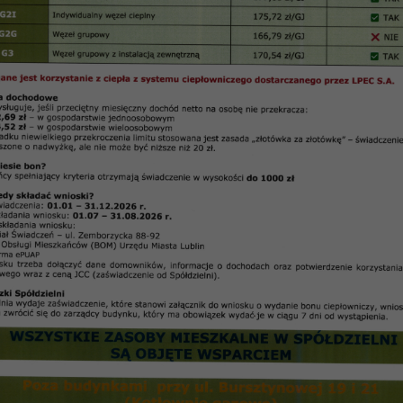
 z dnia 22 kwietnia 2024 r.
Uchwala Nr 2/2024
Rady Przedstawicieli Nieruchomości Osiedla „WIDOK
Spółdzielni Mieszkaniowej ,,CZUBY” w Lublinie
z dnia 22 kwietnia 2024 r.
nansowego funduszu remontowego w nieruchomości E
iedla ,,Widok” Spółdzielni Mieszkaniowej ,,Czuby”w L
owej „CZUBY” uchwala co następuje: