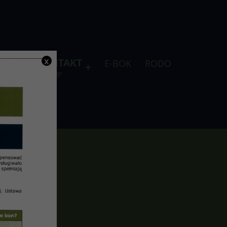
x
DLA
KONTAKT
E-BOK
RODO
je
telefony