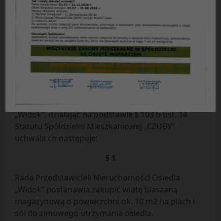
Uchwała Nr 21/2018
Rady Przedstawicieli Nieruchomości Osiedla
„WIDOK”
Spółdzielni Mieszkaniowej „CZUBY” w Lublinie
z dnia 15.10.2018 r.
w sprawie:
zakupu wiaty blaszanej dla potrzeb
Administracji Osiedla „WIDOK”
Rada Przedstawicieli Nieruchomości Osiedla
„Widok”, działając na podstawie § 103 b ust. 14
Statutu Spółdzielni Mieszkaniowej „CZUBY”
uchwala co następuje:
§ 1
Rada Przedstawicieli Nieruchomości Osiedla
„Widok” postanawia zakupić wiatę blaszaną
magazynową o powierzchni ok. 10 m2 na piach i
sól do zimowego utrzymania osiedla.