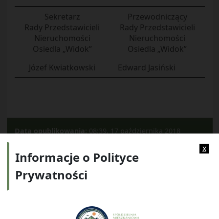
Sekretarz
Przewodniczący
Rady Przedstawicieli
Rady Przedstawicieli
Nieruchomości
Nieruchomości
Osiedla „Widok”
Osiedla „Widok”
Józef Kwiatkowski
Edward Jasiński
Data opublikowania:
08:39, 17 października 2018
Kategorie:
2018
x
Informacje o Polityce
Prywatności