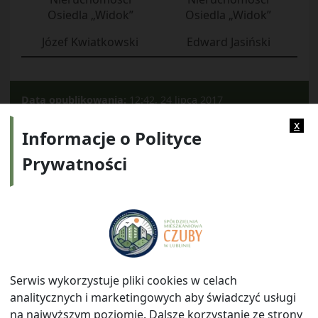
Osiedla „Widok”
Osiedla „Widok”
Józef Kwiatkowski
Edward Jasiński
Data opublikowania:
12:42, 24 lipca 2017
Kategorie:
2016
x
Informacje o Polityce
Prywatności
Adres:
ul. Watykańska 6, 20-538 Lublin
Telefon:
814641700
E-mail:
info@smczuby.pl
Serwis wykorzystuje pliki cookies w celach
analitycznych i marketingowych aby świadczyć usługi
na najwyższym poziomie. Dalsze korzystanie ze strony