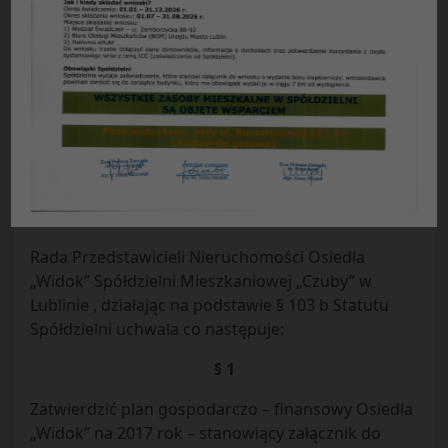
Uchwała Nr 13 /2016
Rady Przedstawicieli Nieruchomości Osiedla
„Widok”
Spółdzielni Mieszkaniowej „Czuby” w Lublinie
z dnia 18.07.2016 r.
w sprawie:
uchwalenia planu gospodarczo-
finansowego Osiedla „Widok” na 2017 r.
Rada Przedstawicieli Nieruchomości Osiedla
„Widok” Spółdzielni Mieszkaniowej „Czuby” w
Lublinie , działając na podstawie § 103 b Statutu
Spółdzielni uchwala co następuje:
§ 1
Zatwierdzić plan gospodarczo – finansowy Osiedla
„Widok” na 2017 rok – stanowiący załącznik do