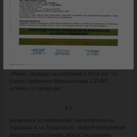
Uchwała Nr 24/2014
Rady Przedstawicieli Nieruchomości Osiedla
„WIDOK”
Spółdzielni Mieszkaniowej „CZUBY” w Lublinie
z dnia 27.10.2014 r.
w sprawie:
korekty planu funduszu remontowego.
Rada Przedstawicieli Nieruchomości Osiedla
„Widok”, działając na podstawie § 103 b ust. 14
Statutu Spółdzielni Mieszkaniowej „CZUBY”,
uchwala co następuje:
§ 1
Na wniosek przedstawicieli nieruchomości ul.
Topazowa 4, ul. Topazowa 6 – Rada Przedstawicieli
Nieruchomości Osiedla „Widok” postanawia