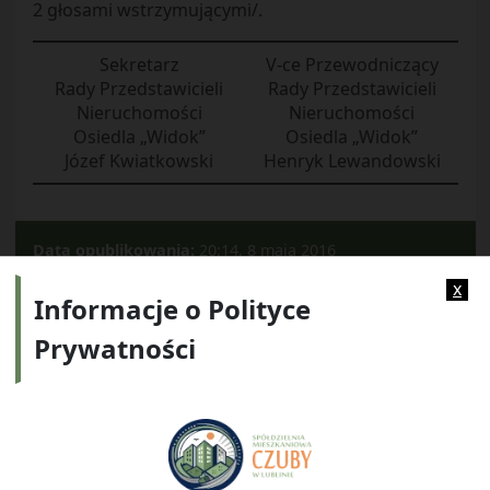
2 głosami wstrzymującymi/.
Sekretarz
V-ce Przewodniczący
Rady Przedstawicieli
Rady Przedstawicieli
Nieruchomości
Nieruchomości
Osiedla „Widok”
Osiedla „Widok”
Józef Kwiatkowski
Henryk Lewandowski
Data opublikowania:
20:14, 8 maja 2016
Kategorie:
2014
x
Informacje o Polityce
Prywatności
Adres:
ul. Watykańska 6, 20-538 Lublin