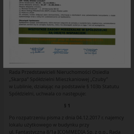
Uchwała Nr 30/2017
Rady Przedstawicieli Nieruchomości Osiedla
„Skarpa”
Spółdzielni Mieszkaniowej „Czuby”
z dnia 13.12.2017 r.
w sprawie:
umieszczenie banerów reklamowych w
osiedlu Skarpa
Rada Przedstawicieli Nieruchomości Osiedla
„Skarpa” Spółdzielni Mieszkaniowej „Czuby”
w Lublinie, działając na podstawie § 103b Statutu
Spółdzielni, uchwala co następuje:
§ 1
Po rozpatrzeniu pisma z dnia 04.12.2017 r. najemcy
lokalu użytkowego w budynku przy
ul. Fantastyczna 8/1a ICOMMEDIA Sp. z o.o., Rada