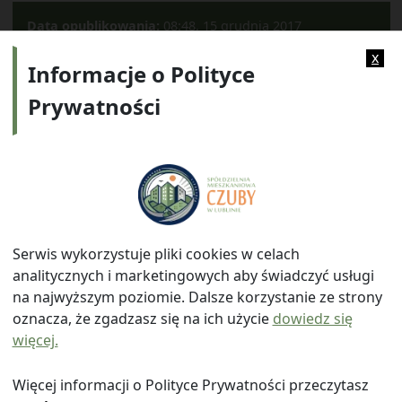
Data opublikowania:
08:48, 15 grudnia 2017
Kategorie:
2017
x
Informacje o Polityce
Prywatności
Adres:
ul. Watykańska 6, 20-538 Lublin
Telefon:
814641700
E-mail:
info@smczuby.pl
Serwis wykorzystuje pliki cookies w celach
analitycznych i marketingowych aby świadczyć usługi
na najwyższym poziomie. Dalsze korzystanie ze strony
oznacza, że zgadzasz się na ich użycie
dowiedz się
więcej.
© 2026
Spółdzielnia Mieszkaniowa "Czuby" w Lublinie
|
Polityka prywatności
|
|
Wróć na górę ↑
Więcej informacji o Polityce Prywatności przeczytasz