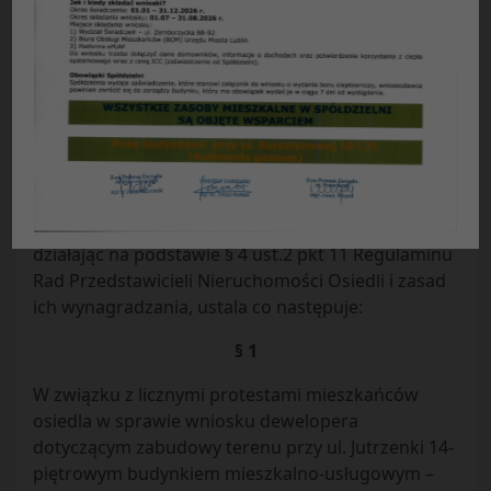
UCHWAŁA NR 13/2019
Rady Przedstawicieli Nieruchomości Osiedla „Ruta”
Spółdzielni Mieszkaniowej „CZUBY” w Lublinie
z dnia 24.06.2019 r.
w sprawie:
budowy przez dewelopera 14-
piętrowego budynku przy ul. Jutrzenki.
Rada Przedstawicieli Nieruchomości Osiedla „Ruta”
Spółdzielni Mieszkaniowej „CZUBY” w Lublinie,
działając na podstawie § 4 ust.2 pkt 11 Regulaminu
Rad Przedstawicieli Nieruchomości Osiedli i zasad
ich wynagradzania, ustala co następuje:
§ 1
W związku z licznymi protestami mieszkańców
osiedla w sprawie wniosku dewelopera
dotyczącym zabudowy terenu przy ul. Jutrzenki 14-
piętrowym budynkiem mieszkalno-usługowym –