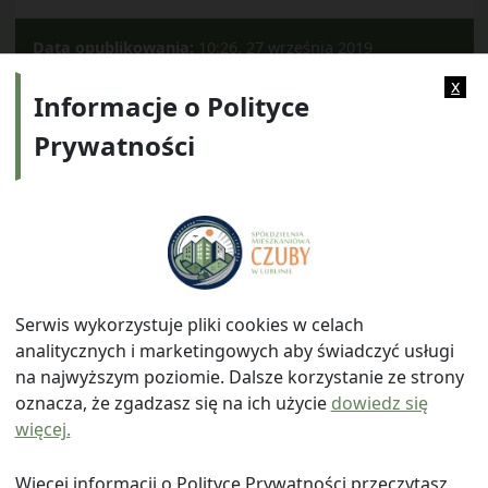
Data opublikowania:
10:26, 27 września 2019
Kategorie:
2019
x
Informacje o Polityce
Prywatności
Adres:
ul. Watykańska 6, 20-538 Lublin
Telefon:
814641700
E-mail:
info@smczuby.pl
Serwis wykorzystuje pliki cookies w celach
analitycznych i marketingowych aby świadczyć usługi
na najwyższym poziomie. Dalsze korzystanie ze strony
oznacza, że zgadzasz się na ich użycie
dowiedz się
więcej.
© 2026
Spółdzielnia Mieszkaniowa "Czuby" w Lublinie
|
Polityka prywatności
|
|
Wróć na górę ↑
Więcej informacji o Polityce Prywatności przeczytasz