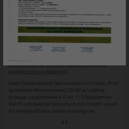
UCHWAŁA NR 3/N/2013
Rady Przedstawicieli Nieruchomości Osiedla „Ruta”
Spółdzielni Mieszkaniowej „CZUBY” w Lublinie
z dnia 19.12.2013 r.
w sprawie:
korekty planu funduszu remontowego
na 2014 rok poprzez ujęcie w planie
dofinansowania remontu kapitalnego tarasu
budynku przy ul. Różanej 6.
Rada Przedstawicieli Nieruchomości Osiedla „Ruta”
Spółdzielni Mieszkaniowej CZUBY w Lublinie,
działając na podstawie § 4 ust. 1 i 3 Regulaminu
Rad Przedstawicieli Nieruchomości Osiedli i zasad
ich wynagradzania, ustala co następuje:
§ 1