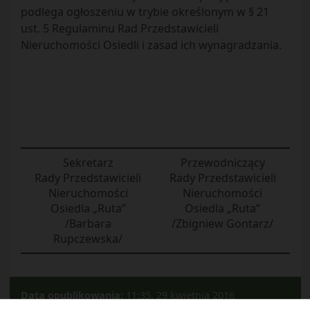
podlega ogłoszeniu w trybie określonym w § 21
ust. 5 Regulaminu Rad Przedstawicieli
Nieruchomości Osiedli i zasad ich wynagradzania.
Sekretarz
Przewodniczący
Rady Przedstawicieli
Rady Przedstawicieli
Nieruchomości
Nieruchomości
Osiedla „Ruta”
Osiedla „Ruta”
/Barbara
/Zbigniew Gontarz/
Rupczewska/
Data opublikowania:
11:35, 29 kwietnia 2016