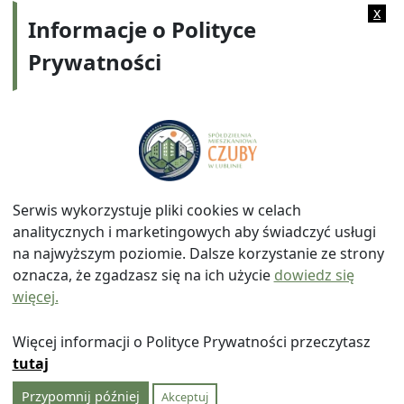
Kategorie:
2013
x
Informacje o Polityce
Prywatności
Adres:
ul. Watykańska 6, 20-538 Lublin
Telefon:
814641700
E-mail:
info@smczuby.pl
Serwis wykorzystuje pliki cookies w celach
analitycznych i marketingowych aby świadczyć usługi
na najwyższym poziomie. Dalsze korzystanie ze strony
oznacza, że zgadzasz się na ich użycie
dowiedz się
więcej.
© 2026
Spółdzielnia Mieszkaniowa "Czuby" w Lublinie
|
Polityka prywatności
|
|
Wróć na górę ↑
Więcej informacji o Polityce Prywatności przeczytasz
tutaj
Przypomnij później
Akceptuj