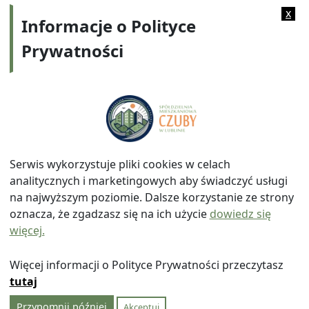
Kategorie:
2020
x
Informacje o Polityce
Prywatności
Adres:
ul. Watykańska 6, 20-538 Lublin
Telefon:
814641700
E-mail:
info@smczuby.pl
Serwis wykorzystuje pliki cookies w celach
analitycznych i marketingowych aby świadczyć usługi
na najwyższym poziomie. Dalsze korzystanie ze strony
oznacza, że zgadzasz się na ich użycie
dowiedz się
więcej.
© 2026
Spółdzielnia Mieszkaniowa "Czuby" w Lublinie
|
Polityka prywatności
|
|
Wróć na górę ↑
Więcej informacji o Polityce Prywatności przeczytasz
tutaj
Przypomnij później
Akceptuj