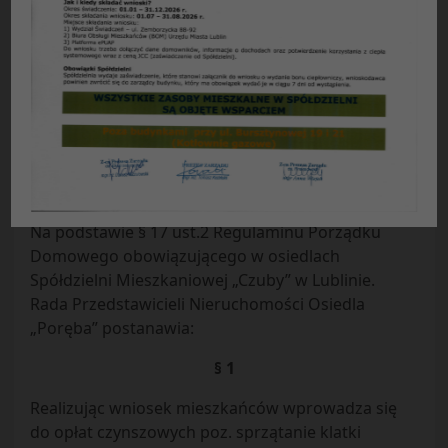
UCHWAŁA Nr 8/2020
z dnia 19 lutego 2020 roku
Rady Przedstawicieli Nieruchomości Osiedla
„Poręba” Spółdzielni Mieszkaniowej „Czuby” w
Lublinie.
W sprawie wprowadzenia do opłat czynszowych
poz. sprzątanie klatki schodowej w budynku
Szafirowa 3 kl. IX mieszkania od nr 79 do nr 88.
Na podstawie § 17 ust.2 Regulaminu Porządku
Domowego obowiązującego w osiedlach
Spółdzielni Mieszkaniowej „Czuby” w Lublinie.
Rada Przedstawicieli Nieruchomości Osiedla
„Poręba” postanawia:
§ 1
Realizując wniosek mieszkańców wprowadza się
do opłat czynszowych poz. sprzątanie klatki