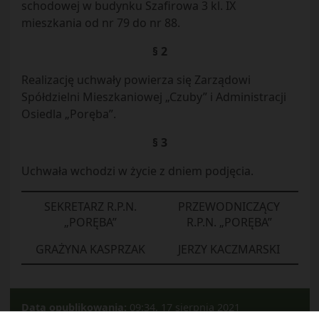
schodowej w budynku Szafirowa 3 kl. IX
mieszkania od nr 79 do nr 88.
§ 2
Realizację uchwały powierza się Zarządowi
Spółdzielni Mieszkaniowej „Czuby” i Administracji
Osiedla „Poręba”.
§ 3
Uchwała wchodzi w życie z dniem podjęcia.
SEKRETARZ R.P.N.
PRZEWODNICZĄCY
„PORĘBA”
R.P.N. „PORĘBA”
GRAŻYNA KASPRZAK
JERZY KACZMARSKI
Data opublikowania:
09:34, 17 sierpnia 2021