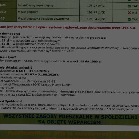
2019 z dnia 25.09.2019 r.
UCHWAŁA NR 23/09/2019
Rady Przedstawicieli Nieruchomości Osiedla „ Łęgi”
Spółdzielni Mieszkaniowej „Czuby” w Lublinie
z dnia 25.09.2019 r.
półdzielni ,,Czuby” w Lublinie uchwala się co następ
§ 1
wo-finansowego
funduszu remontowego
nierucho