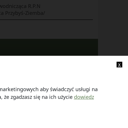
wodnicząca R.P.N
a Przybyś-Ziemba/
x
-mail:
info@smczuby.pl
i marketingowych aby świadczyć usługi na
 że zgadzasz się na ich użycie
dowiedz