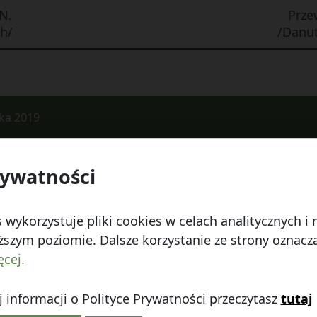
N.
Prze
h/
/Danut
ika 2019
rywatności
 Watykańska 6, 20-538 Lublin
Telefon:
814641700
E
 wykorzystuje pliki cookies w celach analitycznych 
szym poziomie. Dalsze korzystanie ze strony oznacza,
ęcej.
 informacji o Polityce Prywatności przeczytasz
tutaj
linie
|
Polityka prywatności
|
|
Wróć na górę ↑