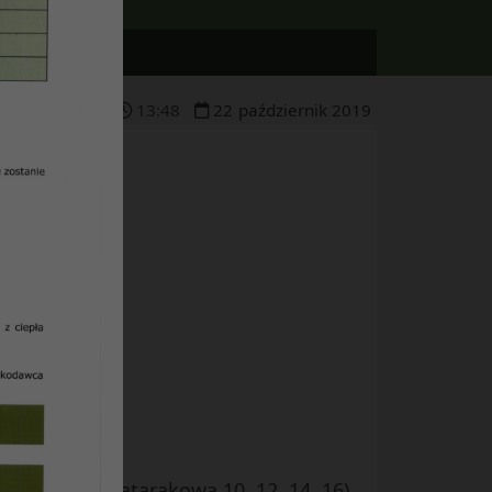
13
:
48
22
październik
2019
uje:
mości 06EŁ
(Tatarakowa 10, 12, 14, 16)