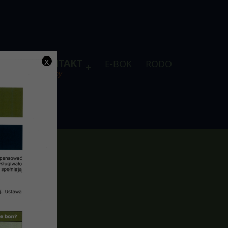
x
DLA
KONTAKT
E-BOK
RODO
je
telefony