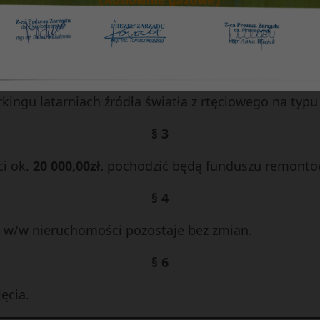
§ 2
woltaiką na działce nr 19/15 w okolicy altany śmietn
ingu latarniach źródła światła z rtęciowego na typu 
§ 3
ci ok.
20 000,00zł.
pochodzić będą funduszu remont
§ 4
 w/w nieruchomości pozostaje bez zmian.
§ 6
ęcia.