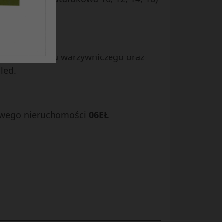
ikowej i kiosku warzywniczego oraz
led.
owego nieruchomości
06EŁ