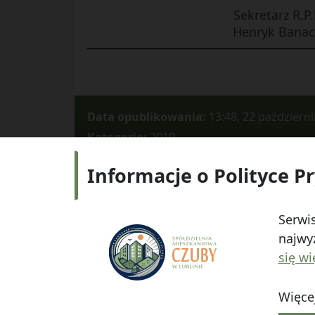
Sekretarz R.P.
Henryk Banac
Data opublikowania:
13:48, 22 październ
Kategorie:
2019
Informacje o Polityce P
Adres:
ul.
Serwis
najwyż
się wi
Więcej
© 2026
Spółdzielnia Mieszkaniowa "Czuby" w Lub