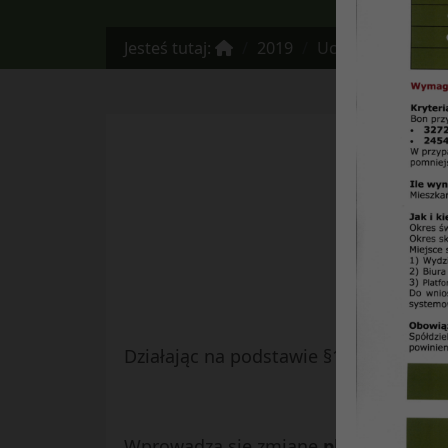
Jesteś tutaj:
2019
Uchwała Nr 23/09/
Działając na podstawie §103b Statutu S
Wprowadza się zmianę
planu rzeczo