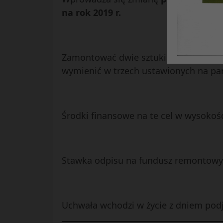
na rok 2019 r.
Zamontować dwie sztuki latarni z foto
wymienić w trzech ustawionych na park
Środki finansowe na te cel w wysokoś
Stawka odpisu na fundusz remontowy
Uchwała wchodzi w życie z dniem podj