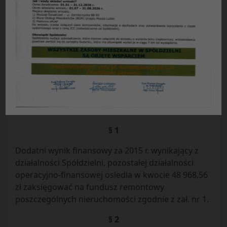
UCHWAŁA NR 14/07/2016
Rady Przedstawicieli Nieruchomości Osiedla „Łęgi”
Spółdzielni Mieszkaniowej „Czuby’ w Lublinie
z dnia 14.07.2016 r.
Działając na podstawie § 103b Statutu Spółdzielni
Mieszkaniowej „Czuby” w Lublinie, uchwala się co
następuje:
§ 1
Dodatni wynik finansowy za 2015 r. wynikający z
działalności Spółdzielni, pozostałej działalności
operacyjno-finansowej osiedla w kwocie 48 968,56
zł zaksięgować na fundusz remontowy
poszczególnych nieruchomości zgodnie z zał. nr 1.
§ 2