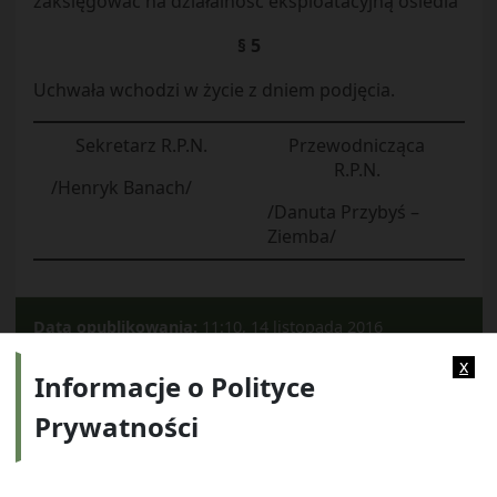
zaksięgować na działalność eksploatacyjną osiedla
§ 5
Uchwała wchodzi w życie z dniem podjęcia.
Sekretarz R.P.N.
Przewodnicząca
R.P.N.
/Henryk Banach/
/Danuta Przybyś –
Ziemba/
Data opublikowania:
11:10, 14 listopada 2016
Kategorie:
2016
x
Informacje o Polityce
Prywatności