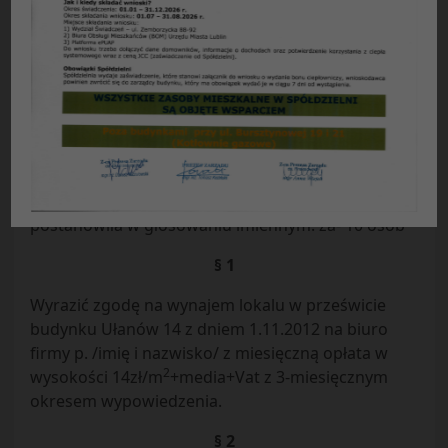
Uchwała nr 12/26/27/2012
Rady Przedstawicieli Nieruchomości Osiedla
„Błonie”
z dnia 25.10.2012r
Rada Przedstawicieli Nieruchomości Osiedla
„Błonie” działając na podstawie § 103b Statutu
Spółdzielni Mieszkaniowej „Czuby” w Lublinie
postanowiła w głosowaniu imiennym: za- 10 osób
§ 1
Wyrazić zgodę na wynajem lokalu w prześwicie
budynku Ułanów 14 z dniem 1.11.2012 na biuro
firmy p. /imię i nazwisko/ z miesięczną opłata w
2
wysokości 14zł/m
+media+Vat z 3-miesięcznym
okresem wypowiedzenia.
§ 2