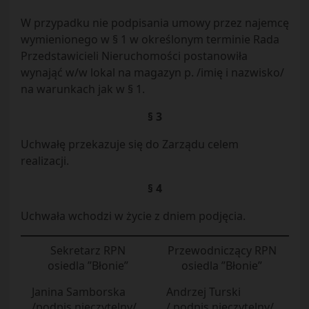
W przypadku nie podpisania umowy przez najemcę
wymienionego w § 1 w określonym terminie Rada
Przedstawicieli Nieruchomości postanowiła
wynająć w/w lokal na magazyn p. /imię i nazwisko/
na warunkach jak w § 1.
§ 3
Uchwałę przekazuje się do Zarządu celem
realizacji.
§ 4
Uchwała wchodzi w życie z dniem podjęcia.
Sekretarz RPN
Przewodniczący RPN
osiedla ”Błonie”
osiedla ”Błonie”
Janina Samborska
Andrzej Turski
/podpis nieczytelny/
/ podpis nieczytelny/