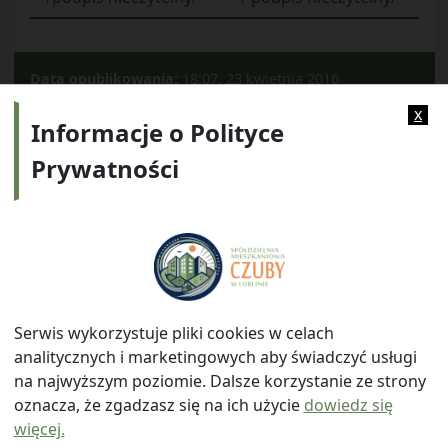
Data opublikowania:
18:07, 23 kwietnia 2016
Kategorie:
2012
x
Informacje o Polityce
Prywatności
Adres:
ul. Watykańska 6, 20-538 Lublin
Telefon:
814641700
E-mail:
info@smczuby.pl
Serwis wykorzystuje pliki cookies w celach
analitycznych i marketingowych aby świadczyć usługi
na najwyższym poziomie. Dalsze korzystanie ze strony
oznacza, że zgadzasz się na ich użycie
dowiedz się
więcej.
© 2026
Spółdzielnia Mieszkaniowa "Czuby" w Lublinie
|