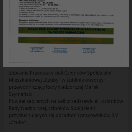
ZEBRANIA PRZEDSTAWICIELI CZŁONKÓW
Spółdzielni Mieszkaniowej „Czuby” 2009 r.
Protokół
z Zebrania Przedstawicieli Członków Spółdzielni
Mieszkaniowej „Czuby” w Lublinie
w dniu 18.04.2009 r.
Obecnych według załączonej listy obecności w dniu
18.04.2009 r. było 78 przedstawicieli
Zebranie Przedstawicieli Członków Spółdzielni
Mieszkaniowej „Czuby” w Lublinie otworzył
przewodniczący Rady Nadzorczej Marek
Szymański.
Powitał zebranych na sali przedstawicieli, członków
Rady Nadzorczej, członków Spółdzielni
przysłuchujących się obradom i pracowników SM
„Czuby”.