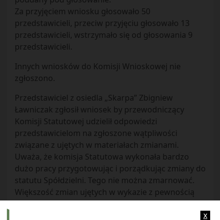
Za przyjęciem wniosku głosowało 50
przedstawicieli, przeciw przyjęciu głosowało 13
przedstawicieli, wstrzymało się od głosowania 9
przedstawicieli.
Innych wniosków do Komisji Wnioskowej nie
zgłoszono.
Przedstawiciel z osiedla „Skarpa” Zbigniew
Ławniczak zgłosił wniosek by przewodniczący
Komisji Statutowej udzielił odpowiedzi
przedstawicielom na zgłoszone wątpliwości
związane z ujętych w materiałach zmianami.
Uważa, że komisja Statutowa wykonała bardzo
dużo pracy przygotowując i porządkując zmiany do
statutu Spółdzielni. Tego nie można zmarnować.
Większość zmian ujętych w wykazie z pewnością
znajdzie się w nowych materiałach na kolejne
x
zebranie. Ustawa o spółdzielniach mieszkaniowych