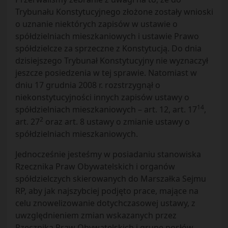
Trybunału Konstytucyjnego złożone zostały wnioski
o uznanie niektórych zapisów w ustawie o
spółdzielniach mieszkaniowych i ustawie Prawo
spółdzielcze za sprzeczne z Konstytucją. Do dnia
dzisiejszego Trybunał Konstytucyjny nie wyznaczył
jeszcze posiedzenia w tej sprawie. Natomiast w
dniu 17 grudnia 2008 r. rozstrzygnął o
niekonstytucyjności innych zapisów ustawy o
14
spółdzielniach mieszkaniowych – art. 12, art. 17
,
2
art. 27
oraz art. 8 ustawy o zmianie ustawy o
spółdzielniach mieszkaniowych.
Jednocześnie jesteśmy w posiadaniu stanowiska
Rzecznika Praw Obywatelskich i organów
spółdzielczych skierowanych do Marszałka Sejmu
RP, aby jak najszybciej podjęto prace, mające na
celu znowelizowanie dotychczasowej ustawy, z
uwzględnieniem zmian wskazanych przez
Rzecznika Praw Obywatelskich i grupę posłów,