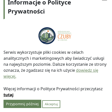
Informacje o Polityce
działa i nadal będzie obowiązywała. Trybunał
Prywatności
Konstytucyjny zajmie się tą ustawą ale całej na
pewno nie zmieni, zajmie się niektórymi
uregulowaniami.
Ad. 11
Przewodniczący zebrania podziękował zebranym
za przybycie i udział w zebraniu.
Serwis wykorzystuje pliki cookies w celach
Sekretarz
Przewodniczący
analitycznych i marketingowych aby świadczyć usługi
Zebrania
Zebrania
na najwyższym poziomie. Dalsze korzystanie ze strony
Przedstawicieli
Przedstawicieli
oznacza, że zgadzasz się na ich użycie
dowiedz się
więcej.
Elżbieta Misztal
Marek Szymański
Więcej informacji o Polityce Prywatności przeczytasz
tutaj
Data opublikowania:
15:53, 22 kwietnia 2016
Kategorie:
Archiwum Protokołów i Uchwał
Przypomnij później
Akceptuj