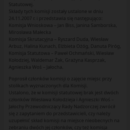
Statutowej.
Składy tych komisji zostały ustalone w dniu
24.11.2007 r. i przedstawia się następująco:
Komisja Wnioskowa – Jan Biss, Janina Samborska,
Mirosława Małecka
Komisja Skrutacyjna – Ryszard Duda, Wiesław
Arbuz, Halina Kunach, Elżbieta Ożóg, Danuta Piróg,
Komisja Statutowa – Paweł Ochmański, Wiesław
Kołodziej, Waldemar Żak, Grażyna Kasprzak,
Agnieszka Woś – Jałocha.
Poprosił członków komisji o zajęcie miejsc przy
stolikach wyznaczonych dla Komisji.
Ustalono, że w komisji statutowej brak jest dwóch
członków Wiesława Kołodzieja i Agnieszki Woś –
Jałochy Przewodniczący Rady Nadzorczej zwrócił
się z zapytaniem do przedstawicieli, czy należy
uzupełnić skład komisji na miejsce nieobecnych na
zebraniu dwóch jej członków, czy też komisja