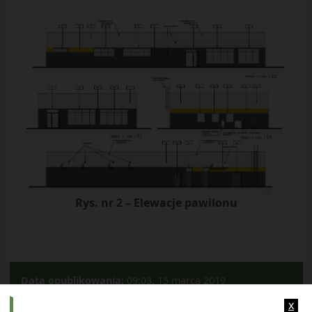
Rys. nr 2 – Elewacje pawilonu
Data opublikowania:
09:03, 15 marca 2019
Kategorie:
Ogłoszenia
x