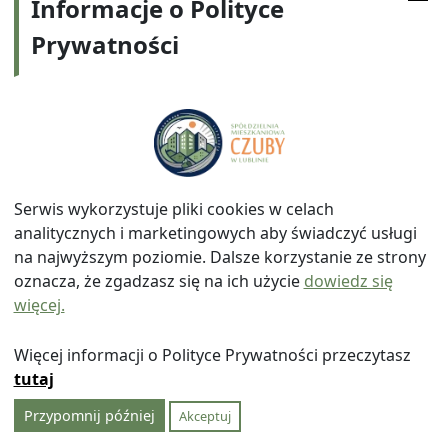
Informacje o Polityce
Prywatności
Adres:
ul. Watykańska 6, 20-538 Lublin
Telefon:
814641700
E-mail:
info@smczuby.pl
Serwis wykorzystuje pliki cookies w celach
analitycznych i marketingowych aby świadczyć usługi
na najwyższym poziomie. Dalsze korzystanie ze strony
oznacza, że zgadzasz się na ich użycie
dowiedz się
więcej.
© 2026
Spółdzielnia Mieszkaniowa "Czuby" w Lublinie
|
Polityka prywatności
|
|
Wróć na górę ↑
Więcej informacji o Polityce Prywatności przeczytasz
tutaj
Przypomnij później
Akceptuj