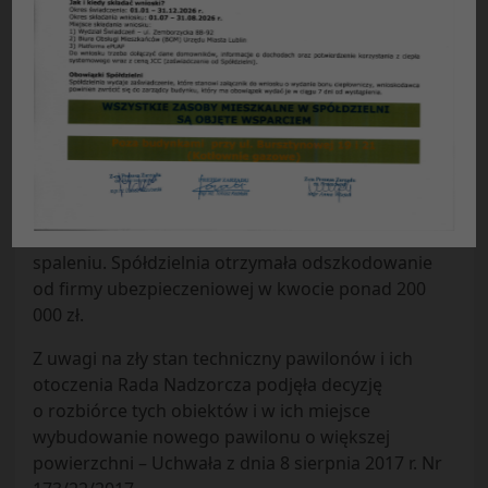
Pawilony przy ul. Radości 2A i B zostały
wybudowane w latach 80-tych XX wieku.
Od ponad 20 lat wynajmowane są pod działalność
garmażeryjną, kontynuowaną na podstawie
umowy najmu z dnia 16 września 2011 r. pomiędzy
Spółdzielnią a obecnym najemcą.
W 2017 roku jeden z pawilonów uległ częściowemu
spaleniu. Spółdzielnia otrzymała odszkodowanie
od firmy ubezpieczeniowej w kwocie ponad 200
000 zł.
Z uwagi na zły stan techniczny pawilonów i ich
otoczenia Rada Nadzorcza podjęła decyzję
o rozbiórce tych obiektów i w ich miejsce
wybudowanie nowego pawilonu o większej
powierzchni – Uchwała z dnia 8 sierpnia 2017 r. Nr