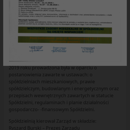
Sprawozdanie z działalności Zarządu
Spółdzielni Mieszkaniowej „Czuby” w Lublinie
za 2019 rok (SKRÓT)
Działalność Spółdzielni Mieszkaniowej „Czuby” w
2019 roku prowadzona była w oparciu o
postanowienia zawarte w ustawach: o
spółdzielniach mieszkaniowych, prawie
spółdzielczym, budowlanym i energetycznym oraz
przepisach wewnętrznych zawartych w statucie
Spółdzielni, regulaminach i planie działalności
gospodarczo- -finansowym Spółdzielni.
Spółdzielnią kierował Zarząd w składzie:
Ryszard Burski – Prezes Zarządu