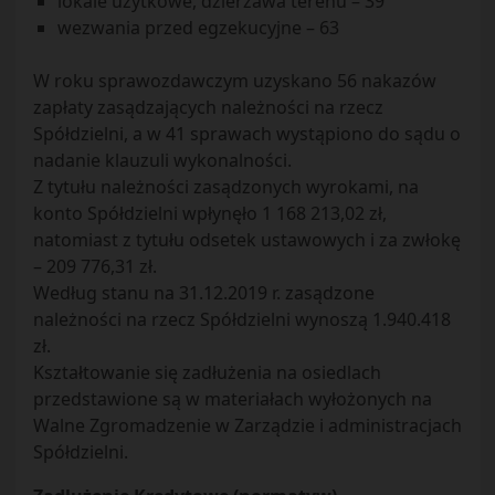
lokale użytkowe, dzierżawa terenu – 39
wezwania przed egzekucyjne – 63
W roku sprawozdawczym uzyskano 56 nakazów
zapłaty zasądzających należności na rzecz
Spółdzielni, a w 41 sprawach wystąpiono do sądu o
nadanie klauzuli wykonalności.
Z tytułu należności zasądzonych wyrokami, na
konto Spółdzielni wpłynęło 1 168 213,02 zł,
natomiast z tytułu odsetek ustawowych i za zwłokę
– 209 776,31 zł.
Według stanu na 31.12.2019 r. zasądzone
należności na rzecz Spółdzielni wynoszą 1.940.418
zł.
Kształtowanie się zadłużenia na osiedlach
przedstawione są w materiałach wyłożonych na
Walne Zgromadzenie w Zarządzie i administracjach
Spółdzielni.