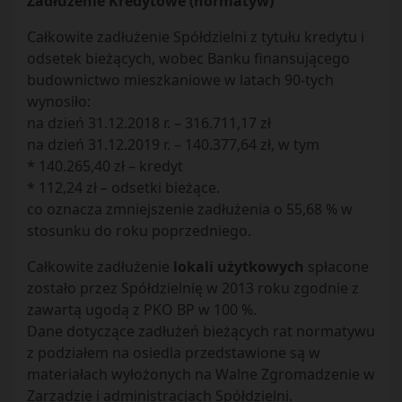
Zadłużenie Kredytowe (normatyw)
Całkowite zadłużenie Spółdzielni z tytułu kredytu i
odsetek bieżących, wobec Banku finansującego
budownictwo mieszkaniowe w latach 90-tych
wynosiło:
na dzień 31.12.2018 r. – 316.711,17 zł
na dzień 31.12.2019 r. – 140.377,64 zł, w tym
* 140.265,40 zł – kredyt
* 112,24 zł – odsetki bieżące.
co oznacza zmniejszenie zadłużenia o 55,68 % w
stosunku do roku poprzedniego.
Całkowite zadłużenie
lokali użytkowych
spłacone
zostało przez Spółdzielnię w 2013 roku zgodnie z
zawartą ugodą z PKO BP w 100 %.
Dane dotyczące zadłużeń bieżących rat normatywu
z podziałem na osiedla przedstawione są w
materiałach wyłożonych na Walne Zgromadzenie w
Zarządzie i administracjach Spółdzielni.