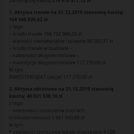
zamknął się kwotą
216 970 377,72 zł
1. Aktywa trwałe na 31.12.2019 stanowią kwotę:
168 948 839,62 zł
z tego
– środki trwałe 168 732 986,25 zł
– wartości niematerialne i prawne 98 583,37 zł
– środki trwałe w budowie –
– należności długoterminowe –
– inwestycje długoterminowe 117 270,00 zł
W tym
INWESTPROJEKT (akcje) 117 270,00 zł
2. Aktywa obrotowe na 31.12.2019 stanowią
kwotę: 48 021 538,10 zł
z tego
– należności i roszczenia (rozrach.
krótkoterminowe) 5 661 569,80 zł
w tym:
* zaległości czynszowe lokale mieszkalne 4 538