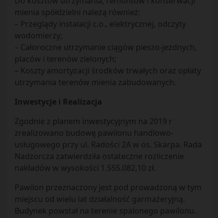
Do kosztów utrzymania, remontów i konserwacji
mienia spółdzielni należą również:
– Przeglądy instalacji c.o., elektrycznej, odczyty
wodomierzy;
– Całoroczne utrzymanie ciągów pieszo-jezdnych,
placów i terenów zielonych;
– Koszty amortyzacji środków trwałych oraz opłaty
utrzymania terenów mienia zabudowanych.
Inwestycje i Realizacja
Zgodnie z planem inwestycyjnym na 2019 r
zrealizowano budowę pawilonu handlowo-
usługowego przy ul. Radości 2A w os. Skarpa. Rada
Nadzorcza zatwierdziła ostateczne rozliczenie
nakładów w wysokości 1.555.082,10 zł.
Pawilon przeznaczony jest pod prowadzoną w tym
miejscu od wielu lat działalność garmażeryjną.
Budynek powstał na terenie spalonego pawilonu.