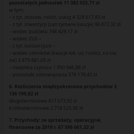
pozostałych jednostek 11 382 925,71 zł
w tym:
– z tyt. dostaw, robót, usług 4 328 617,83 zł
– z tyt. inwestycji (zatrzymane kaucje) 96 872,32 zł
– wobec budżetu 748 429,17 zł
– wobec ZUS –
– z tyt. konsorcjum –
– wobec członków (kaucje lok. uż; rozlicz. co-cw;
zw) 3 879 881,09 zł
– nadpłata czynszu 1 950 946,88 zł
– pozostałe zobowiązania 378 178,42 zł
6. Rozliczenia międzyokresowe przychodów 3
136 199,82 zł
długoterminowe 417 673,92 zł
krótkoterminowe 2 718 525,90 zł
7. Przychody: ze sprzedaży, operacyjne,
finansowe za 2019 r. 67 596 661,32 zł