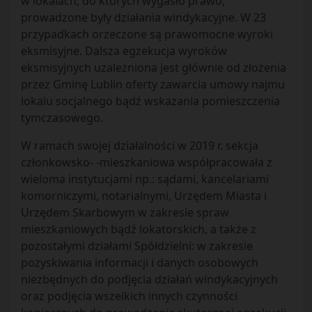
w lokalach, do których wygasło prawo,
prowadzone były działania windykacyjne. W 23
przypadkach orzeczone są prawomocne wyroki
eksmisyjne. Dalsza egzekucja wyroków
eksmisyjnych uzależniona jest głównie od złożenia
przez Gminę Lublin oferty zawarcia umowy najmu
lokalu socjalnego bądź wskazania pomieszczenia
tymczasowego.
W ramach swojej działalności w 2019 r. sekcja
członkowsko- -mieszkaniowa współpracowała z
wieloma instytucjami np.: sądami, kancelariami
komorniczymi, notarialnymi, Urzędem Miasta i
Urzędem Skarbowym w zakresie spraw
mieszkaniowych bądź lokatorskich, a także z
pozostałymi działami Spółdzielni: w zakresie
pozyskiwania informacji i danych osobowych
niezbędnych do podjęcia działań windykacyjnych
oraz podjęcia wszelkich innych czynności