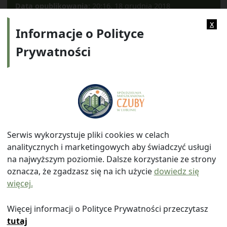
Data opublikowania:
20:16, 18 grudnia 2018
Kategorie:
Archiwum
x
Informacje o Polityce
Prywatności
Adres:
ul. Watykańska 6, 20-538 Lublin
Telefon:
814641700
E-mail:
info@smczuby.pl
Serwis wykorzystuje pliki cookies w celach
analitycznych i marketingowych aby świadczyć usługi
na najwyższym poziomie. Dalsze korzystanie ze strony
oznacza, że zgadzasz się na ich użycie
dowiedz się
więcej.
© 2026
Spółdzielnia Mieszkaniowa "Czuby" w Lublinie
|
Polityka prywatności
|
|
Wróć na górę ↑
Więcej informacji o Polityce Prywatności przeczytasz
tutaj