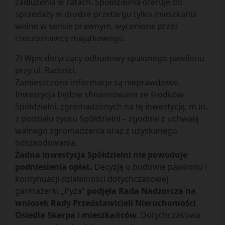
zadłużenia w ratach. Spółdzielnia oferuje do
sprzedaży w drodze przetargu tylko mieszkania
wolne w sensie prawnym, wycenione przez
rzeczoznawcę majątkowego.
2) Wpis dotyczący odbudowy spalonego pawilonu
przy ul. Radości.
Zamieszczone informacje są nieprawdziwe.
Inwestycja będzie sfinansowana ze środków
Spółdzielni, zgromadzonych na tę inwestycję, m.in.
z podziału zysku Spółdzielni – zgodnie z uchwałą
walnego zgromadzenia oraz z uzyskanego
odszkodowania.
Żadna inwestycja Spółdzielni nie powoduje
podniesienia opłat.
Decyzję o budowie pawilonu i
kontynuacji działalności dotychczasowej
garmażerki „Pyza”
podjęła Rada Nadzorcza na
wniosek Rady Przedstawicieli Nieruchomości
Osiedla Skarpa i mieszkańców
. Dotychczasowa