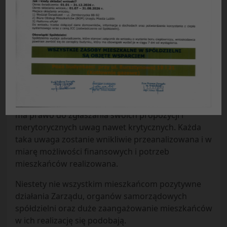
Spółdzielnia jest własnością wszystkich
członków i jako współwłaściciele powinniśmy o
nią wszyscy dbać. Wszystkim mieszkańcom
powinno zależeć na poprawie warunków
zamieszkiwania w naszej Spółdzielni.
Każdy członek czy mieszkaniec naszej spółdzielni
ma prawo do zgłaszania swoich propozycji i
merytorycznych uwag nawet krytycznych. Każda
taka uwaga zostanie wnikliwie przeanalizowana i w
miarę możliwości finansowych i potrzeb
mieszkańców realizowana.
Niestety nie wszystkim mieszkańcom pozytywne
działania Zarządu, organów samorządowych
spółdzielni oraz duże zaangażowanie mieszkańców
w ich realizację się podobają.