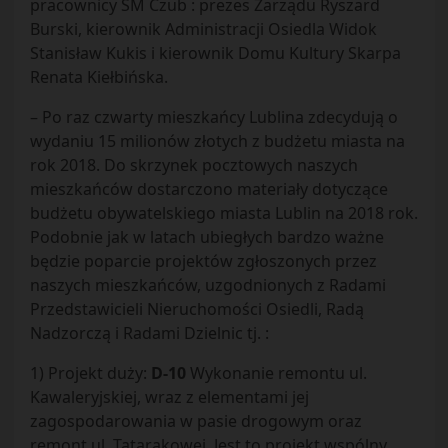
pracownicy SM Czub : prezes Zarządu Ryszard
Burski, kierownik Administracji Osiedla Widok
Stanisław Kukis i kierownik Domu Kultury Skarpa
Renata Kiełbińska.
– Po raz czwarty mieszkańcy Lublina zdecydują o
wydaniu 15 milionów złotych z budżetu miasta na
rok 2018. Do skrzynek pocztowych naszych
mieszkańców dostarczono materiały dotyczące
budżetu obywatelskiego miasta Lublin na 2018 rok.
Podobnie jak w latach ubiegłych bardzo ważne
będzie poparcie projektów zgłoszonych przez
naszych mieszkańców, uzgodnionych z Radami
Przedstawicieli Nieruchomości Osiedli, Radą
Nadzorczą i Radami Dzielnic tj. :
1) Projekt duży:
D-10
Wykonanie remontu ul.
Kawaleryjskiej, wraz z elementami jej
zagospodarowania w pasie drogowym oraz
remont ul. Tatarakowej. Jest to projekt wspólny