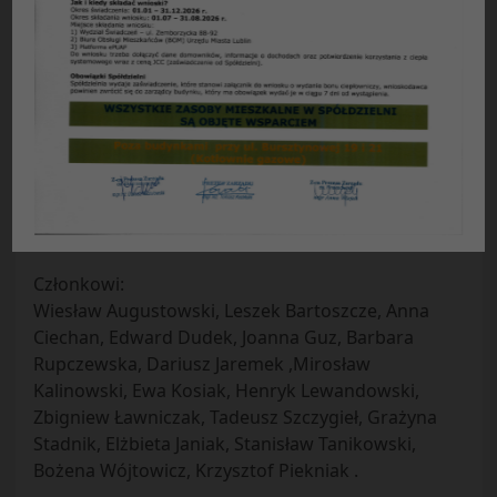
Protokół nr 8/2017
z posiedzenia plenarnego Rady Nadzorczej SM
„Czuby” w Lublinie
odbytego w dniu 26.09.2017 r.
Obecni:
Przewodniczący Rady – Alicja Stadnicka
Zastępcy przewodniczącego – Edward Jasiński
,Koszałka Urszula
Sekretarz – Grażyna Kasprzak
Członkowi:
Wiesław Augustowski, Leszek Bartoszcze, Anna
Ciechan, Edward Dudek, Joanna Guz, Barbara
Rupczewska, Dariusz Jaremek ,Mirosław
Kalinowski, Ewa Kosiak, Henryk Lewandowski,
Zbigniew Ławniczak, Tadeusz Szczygieł, Grażyna
Stadnik, Elżbieta Janiak, Stanisław Tanikowski,
Bożena Wójtowicz, Krzysztof Piekniak .