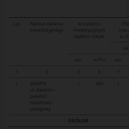
L.p.
Nazwa zadania
w zadaniu
Efe
inwestycyjnego
inwestycyjnym
rzec
ogółem lokale
w 20
lok
2
szt.
m
Pu
szt.
1
2
3
4
7
1.
SKARPA
1
460
1
ul. Radości –
pawilon
handlowo-
usługowy
OGÓŁEM