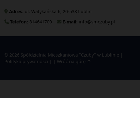
Adres:
ul. Watykańska 6, 20-538 Lublin
Telefon:
814641700
E-mail:
info@smczuby.pl
© 2026
Spółdzielnia Mieszkaniowa "Czuby" w Lublinie
|
Polityka prywatności
|
|
Wróć na górę ↑