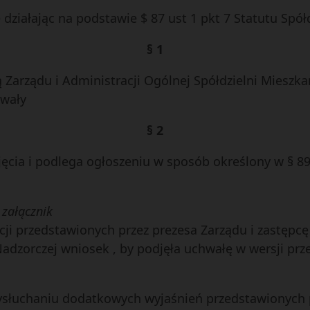
działając na podstawie $ 87 ust 1 pkt 7 Statutu Spół
§ 1
 Zarządu i Administracji Ogólnej Spółdzielni Mieszkan
hwały
§ 2
cia i podlega ogłoszeniu w sposób określony w § 89 
załącznik
i przedstawionych przez prezesa Zarządu i zastępcę
Nadzorczej wniosek , by podjęła uchwałę w wersji pr
słuchaniu dodatkowych wyjaśnień przedstawionych p