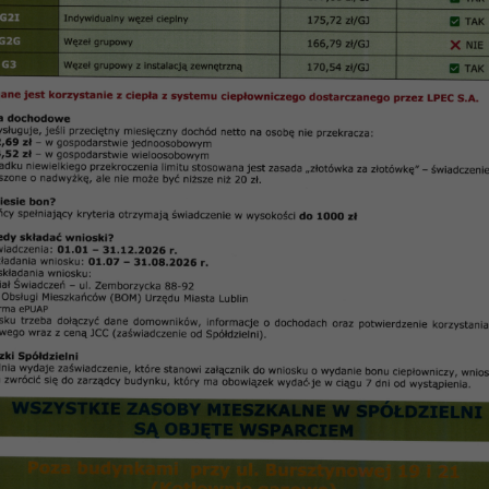
/2017 z dnia 08.08.2017 r.
Protokół nr 7/2017
iedzenia plenarnego Rady Nadzorczej SM „Czuby” w Lu
odbytego w dniu 8.08.2017 r.
ka
Jasiński, Koszałka Urszula
cze, Anna Ciechan, Edward Dudek, Joanna Guz, Barba
yk Lewandowski, Zbigniew Ławniczak,Tadeusz Szczygie