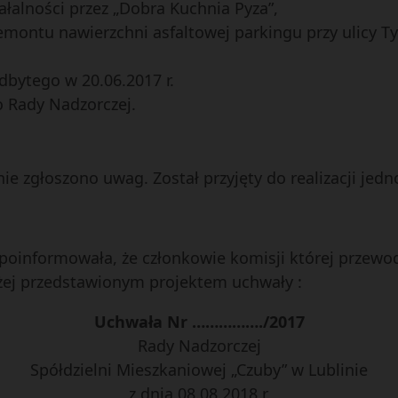
łalności przez „Dobra Kuchnia Pyza”,
montu nawierzchni asfaltowej parkingu przy ulicy Ty
dbytego w 20.06.2017 r.
 Rady Nadzorczej.
 zgłoszono uwag. Został przyjęty do realizacji jedno
 poinformowała, że członkowie komisji której przewo
iżej przedstawionym projektem uchwały :
Uchwała Nr ……………./2017
Rady Nadzorczej
Spółdzielni Mieszkaniowej „Czuby” w Lublinie
z dnia 08.08.2018 r.