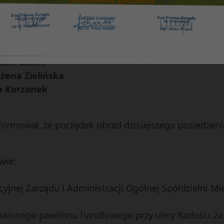
na .
dam Ziółek
żena Zielińska
 Korzonek
ormował ,że porządek obrad dzisiejszego posiedzenia
wie:
cyjnej Zarządu i Administracji Ogólnej Spółdzielni M
alonego pawilonu handlowego przy ulicy Radości 2a