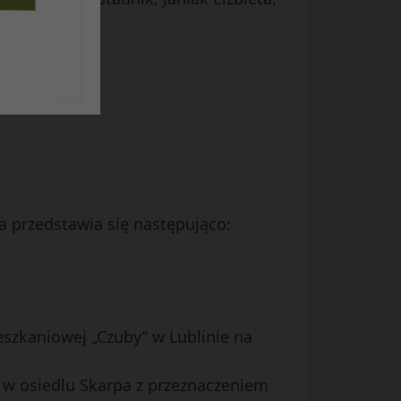
 przedstawia się następująco:
ieszkaniowej „Czuby” w Lublinie na
 w osiedlu Skarpa z przeznaczeniem