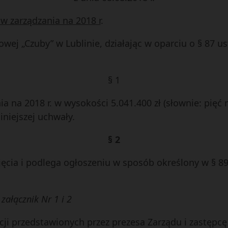
w zarządzania na 2018 r
.
ej „Czuby” w Lublinie, działając w oparciu o § 87 ust
§ 1
a na 2018 r. w wysokości 5.041.400 zł (słownie: pięć 
iniejszej uchwały.
§ 2
cia i podlega ogłoszeniu w sposób określony w § 89 
ałącznik Nr 1 i 2
i przedstawionych przez prezesa Zarządu i zastępcę