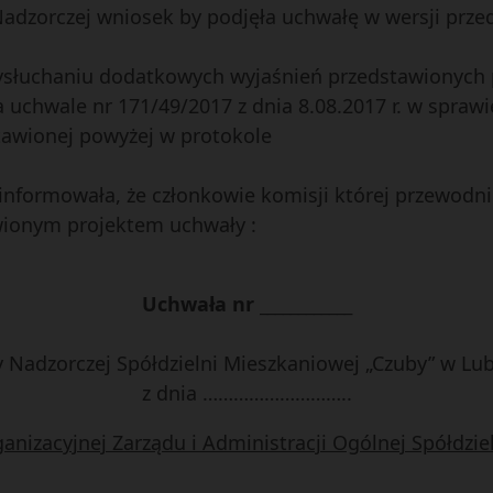
 Nadzorczej wniosek by podjęła uchwałę w wersji prze
słuchaniu dodatkowych wyjaśnień przedstawionych p
ła uchwale nr 171/49/2017 z dnia 8.08.2017 r. w spraw
stawionej powyżej w protokole
informowała, że członkowie komisji której przewodni
awionym projektem uchwały :
Uchwała nr ____________
 Nadzorczej Spółdzielni Mieszkaniowej „Czuby” w Lub
z dnia ………………………..
ganizacyjnej Zarządu i Administracji Ogólnej Spółdzie