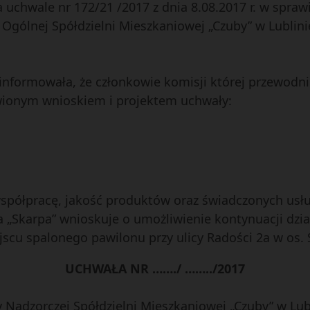
a uchwale nr 172/21 /2017 z dnia 8.08.2017 r. w spraw
 Ogólnej Spółdzielni Mieszkaniowej „Czuby” w Lublini
informowała, że członkowie komisji której przewodni
tawionym wnioskiem i projektem uchwały:
spółpracę, jakość produktów oraz świadczonych usłu
a „Skarpa” wnioskuje o umożliwienie kontynuacji dzi
jscu spalonego pawilonu przy ulicy Radości 2a w os. 
UCHWAŁA NR ……./ ……../2017
 Nadzorczej Spółdzielni Mieszkaniowej „Czuby” w Lub