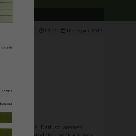
09
:
11
16
sierpień
2017
blinie
ra Rupczewska, Dariusz Jaremek,
ł, Grażyna Stadnik, Janiak Elżbieta,