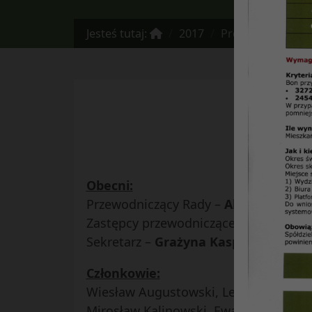
Jesteś tutaj:
2017
Protokół RN Nr 07
z pos
Obecni:
Przewodniczący Rady –
Alicja Stadnic
Zastępcy przewodniczącego –
Edward 
Sekretarz –
Grażyna Kasprzak
Członkowie:
Wiesław Augustowski, Leszek Bartosz
Mirosław Kalinowski, Ewa Kosiak, Henr