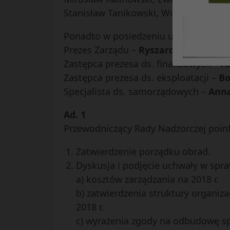
Stanisław Tanikowski, Wójtowicz Boże
Ponadto w posiedzeniu uczestniczyli:
Prezes Zarządu –
Ryszard Burski
Zastępca prezesa ds. finansowych –
A
Zastępca prezesa ds. eksploatacji –
Bo
Specjalista ds. samorządowych –
Anna
Ad. 1
Przewodniczący Rady Nadzorczej poinf
Zatwierdzenie porządku obrad.
Dyskusja i podjęcie uchwały w spra
a) kosztów zarządzania na 2018 r.
b) zatwierdzenia struktury organiza
2018 r.
c) wyrażenia zgody na odbudowę sp