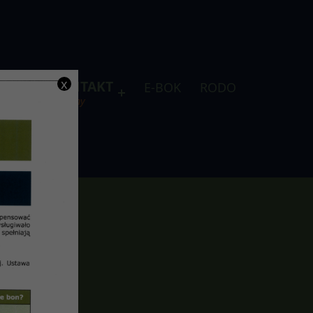
x
DLA
KONTAKT
E-BOK
RODO
je
telefony