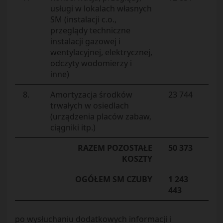
usługi w lokalach własnych
SM (instalacji c.o.,
przeglądy techniczne
instalacji gazowej i
wentylacyjnej, elektrycznej,
odczyty wodomierzy i
inne)
8.
Amortyzacja środków
23 744
trwałych w osiedlach
(urządzenia placów zabaw,
ciągniki itp.)
RAZEM POZOSTAŁE
50 373
KOSZTY
OGÓŁEM SM CZUBY
1 243
443
po wysłuchaniu dodatkowych informacji i