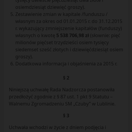
tysięcy dwieście pięćdziesiąt dwa złote i
osiemdziesiąt dziewięć groszy).
Zestawienie zmian w kapitale /funduszu /
własnym za okres od 01.01.2015 r. do 31.12.2015
r. wykazujący zmniejszenie kapitałów (funduszy)
własnych o kwotę
5 538 706,98 zł
(słownie: pięć
milionów pięćset trzydzieści osiem tysięcy
siedemset sześć złotych i dziewięćdziesiąt osiem
groszy).
Dodatkowa informacja i objaśnienia za 2015 r.
§ 2
Niniejszą uchwałę Rada Nadzorcza postanowiła
przedłożyć zgodnie z § 87 ust. 1 pkt 9 Statutu –
Walnemu Zgromadzeniu SM „Czuby” w Lublinie.
§ 3
Uchwała wchodzi w życie z dniem podjęcia i