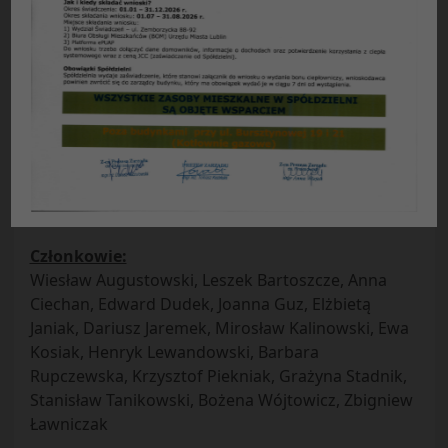
Protokół nr 4/2016
z posiedzenia plenarnego Rady Nadzorczej SM
„Czuby” w Lublinie
odbytego w dniu 22.03.2016 r.
Obecni:
Przewodniczący Rady –
Alicja Stadnicka
Zastępcy przewodniczącego –
Edward Jasiński,
Urszula Koszałko
Sekretarz –
Grażyna Kasprzak
Członkowie:
Wiesław Augustowski, Leszek Bartoszcze, Anna
Ciechan, Edward Dudek, Joanna Guz, Elżbietą
Janiak, Dariusz Jaremek, Mirosław Kalinowski, Ewa
Kosiak, Henryk Lewandowski, Barbara
Rupczewska, Krzysztof Piekniak, Grażyna Stadnik,
Stanisław Tanikowski, Bożena Wójtowicz, Zbigniew
Ławniczak