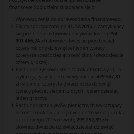
Pozytywnie ocenia roczne sprawozdanie
finansowe Spółdzielni składające się z:
Wprowadzenia do sprawozdania finansowego
Bilans sporządzony na
31.12.2015 r
. zamykający
się po stronie aktywów i pasywów kwotą
254
901 466,24 zł
(słownie: dwieście pięćdziesiąt
cztery miliony dziewięćset jeden tysięcy
czterysta sześćdziesiąt sześć złoty i dwadzieścia
cztery grosze).
Rachunek zysków i strat za rok obrotowy 2015
wykazujący zysk netto w wysokości
429 507,81
zł (słownie: czterysta dwadzieścia dziewięć
tysięcy pięćset siedem złotych i osiemdziesiąt
jeden groszy).
Rachunek przepływów pieniężnych wykazujący
wzrost środków pieniężnych netto w ciągu roku
obrotowego 2015 o kwotę
299 252,89 zł
(
słownie: dwieście dziewięćdziesiąt dziewięć