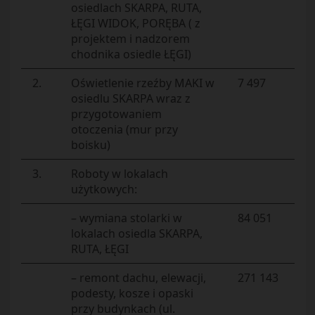
osiedlach SKARPA, RUTA,
ŁĘGI WIDOK, PORĘBA ( z
projektem i nadzorem
chodnika osiedle ŁĘGI)
2.
Oświetlenie rzeźby MAKI w
7 497
osiedlu SKARPA wraz z
przygotowaniem
otoczenia (mur przy
boisku)
3.
Roboty w lokalach
użytkowych:
– wymiana stolarki w
84 051
lokalach osiedla SKARPA,
RUTA, ŁĘGI
– remont dachu, elewacji,
271 143
podesty, kosze i opaski
przy budynkach (ul.