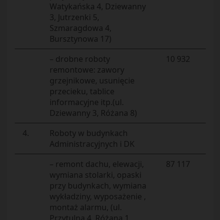
Watykańska 4, Dziewanny
3, Jutrzenki 5,
Szmaragdowa 4,
Bursztynowa 17)
– drobne roboty
10 932
remontowe: zawory
grzejnikowe, usunięcie
przecieku, tablice
informacyjne itp.(ul.
Dziewanny 3, Różana 8)
4.
Roboty w budynkach
Administracyjnych i DK
– remont dachu, elewacji,
87 117
wymiana stolarki, opaski
przy budynkach, wymiana
wykładziny, wyposażenie ,
montaż alarmu, (ul.
Przytulna 4, Różana 1,