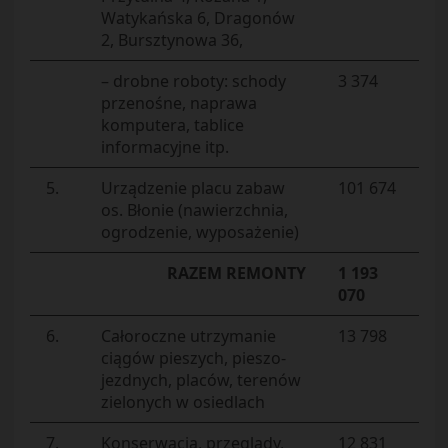
Watykańska 6, Dragonów
2, Bursztynowa 36,
– drobne roboty: schody
3 374
przenośne, naprawa
komputera, tablice
informacyjne itp.
5.
Urządzenie placu zabaw
101 674
os. Błonie (nawierzchnia,
ogrodzenie, wyposażenie)
RAZEM REMONTY
1 193
070
6.
Całoroczne utrzymanie
13 798
ciągów pieszych, pieszo-
jezdnych, placów, terenów
zielonych w osiedlach
7.
Konserwacja, przeglądy,
12 831