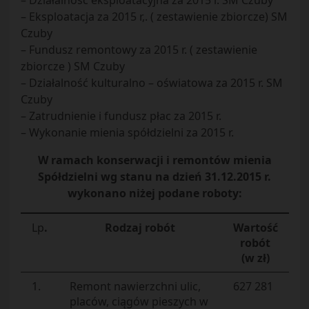
– Działalność eksploatacyjna za 2015 r. SM Czuby
– Eksploatacja za 2015 r,. ( zestawienie zbiorcze) SM
Czuby
– Fundusz remontowy za 2015 r. ( zestawienie
zbiorcze ) SM Czuby
– Działalność kulturalno – oświatowa za 2015 r. SM
Czuby
– Zatrudnienie i fundusz płac za 2015 r.
– Wykonanie mienia spółdzielni za 2015 r.
W ramach konserwacji i remontów mienia
Spółdzielni wg stanu na dzień 31.12.2015 r.
wykonano niżej podane roboty:
Lp
.
Rodzaj robót
Wartość
robót
(w zł)
1.
Remont nawierzchni ulic,
627 281
placów, ciągów pieszych w