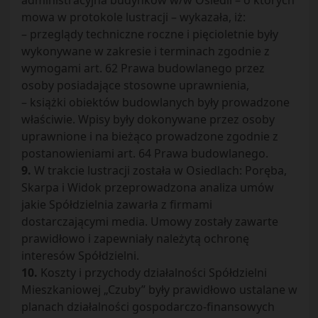
administracyjna budynków w/w Osiedli – o których
mowa w protokole lustracji – wykazała, iż:
– przeglądy techniczne roczne i pięcioletnie były
wykonywane w zakresie i terminach zgodnie z
wymogami art. 62 Prawa budowlanego przez
osoby posiadające stosowne uprawnienia,
– książki obiektów budowlanych były prowadzone
właściwie. Wpisy były dokonywane przez osoby
uprawnione i na bieżąco prowadzone zgodnie z
postanowieniami art. 64 Prawa budowlanego.
9.
W trakcie lustracji została w Osiedlach: Poręba,
Skarpa i Widok przeprowadzona analiza umów
jakie Spółdzielnia zawarła z firmami
dostarczającymi media. Umowy zostały zawarte
prawidłowo i zapewniały należytą ochronę
interesów Spółdzielni.
10.
Koszty i przychody działalności Spółdzielni
Mieszkaniowej „Czuby” były prawidłowo ustalane w
planach działalności gospodarczo-finansowych