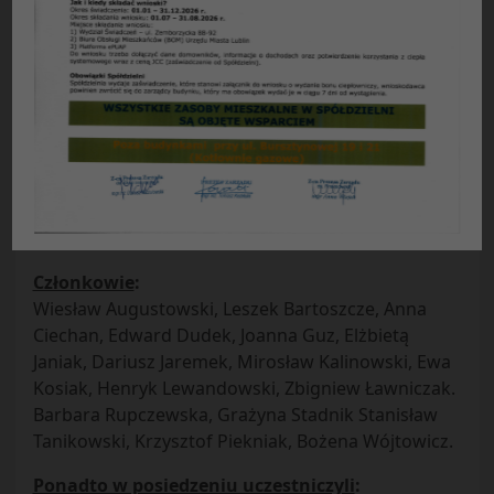
Protokół nr 10/2015
z posiedzenia plenarnego Rady Nadzorczej SM
„Czuby” w Lublinie
odbytego w dniu
27.10.2015 r.
Obecni
:
Przewodniczący Rady –
Alicja Stadnicka
Zastępcy przewodniczącego –
Edward Jasiński,
Urszula Koszałko
Sekretarz –
Grażyna Kasprzak
Członkowie
:
Wiesław Augustowski, Leszek Bartoszcze, Anna
Ciechan, Edward Dudek, Joanna Guz, Elżbietą
Janiak, Dariusz Jaremek, Mirosław Kalinowski, Ewa
Kosiak, Henryk Lewandowski, Zbigniew Ławniczak.
Barbara Rupczewska, Grażyna Stadnik Stanisław
Tanikowski, Krzysztof Piekniak, Bożena Wójtowicz.
Ponadto w posiedzeniu uczestniczyli
: