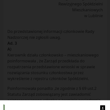
Rewizyjnego Spółdzielni
Mieszkaniowych
w Lublinie
Do przedstawionej informacji członkowie Rady
Nadzorczej nie zgłosili uwag.
Ad. 3
A)
Kierownik działu członkowsko – mieszkaniowego
poinformowała , że Zarząd przedkłada do
rozpatrzenia przedstawione wnioski w sprawie
rozwiązania stosunku członkostwa przez
wykreślenie z rejestru członków Spółdzielni.
Poinformowała ponadto ,że zgodnie z § 69 ust.2
Statutu Zarząd zobowiązany jest zawiadomić
zainteresowanego członka o terminie posiedzenia
Rady Nadzorczej, na którym ma być rozpatrywana
x