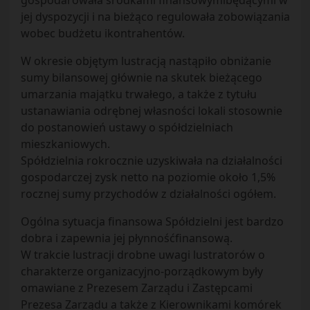
gospodarowała środkami finansowymibędącymi w
jej dyspozycji i na bieżąco regulowała zobowiązania
wobec budżetu ikontrahentów.
W okresie objętym lustracją nastąpiło obniżanie
sumy bilansowej głównie na skutek bieżącego
umarzania majątku trwałego, a także z tytułu
ustanawiania odrębnej własności lokali stosownie
do postanowień ustawy o spółdzielniach
mieszkaniowych.
Spółdzielnia rokrocznie uzyskiwała na działalności
gospodarczej zysk netto na poziomie około 1,5%
rocznej sumy przychodów z działalności ogółem.
Ogólna sytuacja finansowa Spółdzielni jest bardzo
dobra i zapewnia jej płynnośćfinansową.
W trakcie lustracji drobne uwagi lustratorów o
charakterze organizacyjno-porządkowym były
omawiane z Prezesem Zarządu i Zastępcami
Prezesa Zarządu a także z Kierownikami komórek