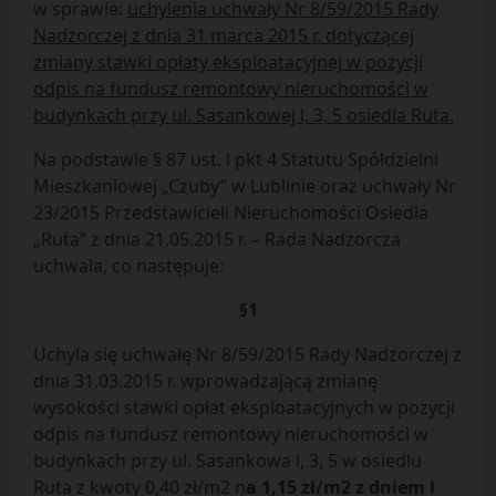
w sprawie:
uchylenia uchwały Nr 8/59/2015 Rady
Nadzorczej z dnia 31 marca 2015 r. dotyczącej
zmiany stawki opłaty eksploatacyjnej w pozycji
odpis na fundusz remontowy nieruchomości w
budynkach przy ul. Sasankowej l, 3, 5 osiedla Ruta.
Na podstawie § 87 ust. l pkt 4 Statutu Spółdzielni
Mieszkaniowej „Czuby” w Lublinie oraz uchwały Nr
23/2015 Przedstawicieli Nieruchomości Osiedla
„Ruta” z dnia 21.05.2015 r. – Rada Nadzorcza
uchwala, co następuje:
§1
Uchyla się uchwałę Nr 8/59/2015 Rady Nadzorczej z
dnia 31.03.2015 r. wprowadzającą zmianę
wysokości stawki opłat eksploatacyjnych w pozycji
odpis na fundusz remontowy nieruchomości w
budynkach przy ul. Sasankowa l, 3, 5 w osiedlu
Ruta z kwoty 0,40 zł/m2 n
a 1,15 zł/m2 z dniem l