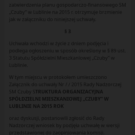
zatwierdzenia planu gospodarczo-finansowego SM
„Czuby” w Lublinie na 2015 r. otrzymuje brzmienie
jak w załączniku do niniejszej uchwały.
§ 3
Uchwała wchodzi w życie z dniem podjęcia i
podlega ogłoszeniu w sposób określony w § 89 ust.
3 Statutu Spółdzielni Mieszkaniowej „Czuby” w
Lublinie.
W tym miejscu w protokołem umieszczono
Załącznik do uchwały Nr / / 2015 Rady Nadzorczej
SM Czuby S
TRUKTURA ORGANIZACYJNA
SPÓŁDZIELNI MIESZKANIOWEJ „CZUBY” W
LUBLINIE NA 2015 ROK
oraz dyskusji, postanowili zgłosić do Rady
Nadzorczej wniosek by podjęła uchwałę w wersji
przedstawionej do zaopiniowania komisji.