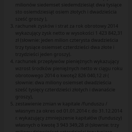
milionów siedemset siedemdziesiąt dwa tysiące
sto osiemdziesiąt osiem złotych i dwadzieścia
sześć groszy ),
rachunek zysków i strat za rok obrotowy 2014
wykazujący zysk netto w wysokości 1 423 842,31
zł (słownie: jeden milion czterysta dwadzieścia
trzy tysiące osiemset czterdzieści dwa złote i
trzydzieści jeden groszy).
rachunek przepływów pieniężnych wykazujący
wzrost środków pieniężnych netto w ciągu roku
obrotowego 2014 o kwotę2 826 040,12 zł (
słownie: dwa miliony osiemset dwadzieścia
sześć tysięcy czterdzieści złotych i dwanaście
groszy),
zestawienie zmian w kapitale /funduszu /
własnym za okres od 01.01.2014 r. do 31.12.2014
r. wykazujący zmniejszenie kapitałów (funduszy)
własnych o kwotę 3 943 349,28 zł (słownie: trzy