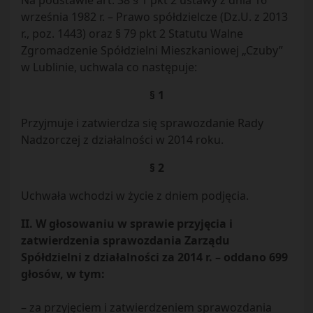
Na podstawie art. 38 § 1 pkt 2 ustawy z dnia 16
września 1982 r. – Prawo spółdzielcze (Dz.U. z 2013
r., poz. 1443) oraz § 79 pkt 2 Statutu Walne
Zgromadzenie Spółdzielni Mieszkaniowej „Czuby”
w Lublinie, uchwala co następuje:
§ 1
Przyjmuje i zatwierdza się sprawozdanie Rady
Nadzorczej z działalności w 2014 roku.
§ 2
Uchwała wchodzi w życie z dniem podjęcia.
II. W głosowaniu w sprawie przyjęcia i
zatwierdzenia sprawozdania Zarządu
Spółdzielni z działalności za 2014 r. – oddano 699
głosów, w tym:
– za przyjęciem i zatwierdzeniem sprawozdania