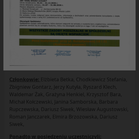
Protokół nr 6/2015
z posiedzenia plenarnego Rady Nadzorczej SM
„Czuby” w Lublinie
odbytego w dniu 23.06.2015 r.
Obecni:
Przewodniczący Rady –
Andrzej Turski
Zastępcy przewodniczącego –
Tadeusz Mazurek,
Jerzy Kaczmarski
Sekretarz –
Danuta Przybyś – Ziemba
Członkowie:
Elżbieta Betka, Chodkiewicz Stefania,
Zbigniew Gontarz, Jerzy Kutyła, Ryszard Klech,
Waldemar Żak, Grażyna Henkiel, Krzysztof Bara,
Michał Kołczewski, Janina Samborska, Barbara
Rupczewska, Dariusz Siwek, Wiesław Augustowski,
Roman Janczarek, Elmira Brzozowska, Dariusz
Siwek,
Ponadto w posiedzeniu uczestniczyli: