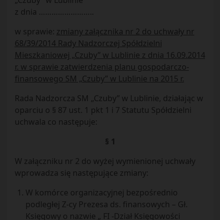
„Czuby” w Lublinie
z dnia ……………………..
w sprawie:
zmiany załącznika nr 2 do uchwały nr
68/39/2014 Rady Nadzorczej Spółdzielni
Mieszkaniowej „Czuby” w Lublinie z dnia 16.09.2014
r. w sprawie zatwierdzenia planu gospodarczo-
finansowego SM „Czuby” w Lublinie na 2015 r.
Rada Nadzorcza SM „Czuby” w Lublinie, działając w
oparciu o § 87 ust. 1 pkt 1 i 7 Statutu Spółdzielni
uchwala co następuje:
§ 1
W załączniku nr 2 do wyżej wymienionej uchwały
wprowadza się następujące zmiany:
W komórce organizacyjnej bezpośrednio
podległej Z-cy Prezesa ds. finansowych – Gł.
Księgowy o nazwie „ FI -Dział Księgowości