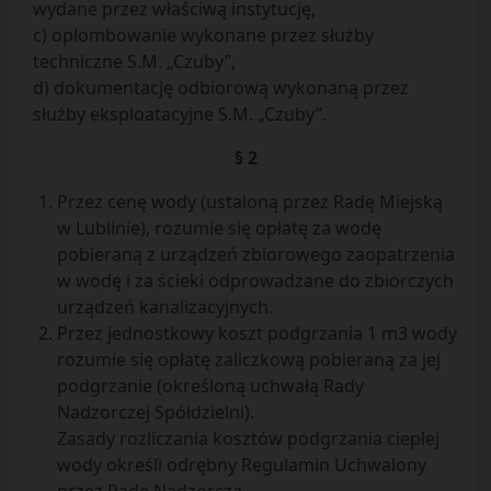
wydane przez właściwą instytucję,
c) oplombowanie wykonane przez służby
techniczne S.M. „Czuby”,
d) dokumentację odbiorową wykonaną przez
służby eksploatacyjne S.M. „Czuby”.
§ 2
Przez cenę wody (ustaloną przez Radę Miejską
w Lublinie), rozumie się opłatę za wodę
pobieraną z urządzeń zbiorowego zaopatrzenia
w wodę i za ścieki odprowadzane do zbiorczych
urządzeń kanalizacyjnych.
Przez jednostkowy koszt podgrzania 1 m3 wody
rozumie się opłatę zaliczkową pobieraną za jej
podgrzanie (określoną uchwałą Rady
Nadzorczej Spółdzielni).
Zasady rozliczania kosztów podgrzania ciepłej
wody określi odrębny Regulamin Uchwalony