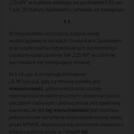
„CZUBY” w Lublinie działając na podstawie § 87 ust.
1 pkt 29 Statutu Spółdzielni, uchwala, co następuje:
§ 1
W Regulaminie rozliczania zużycia wody
wodociągowej w lokalach i budynkach Spółdzielni
oraz użytkowania indywidualnych wodomierzy i
ustalania opłat za wodę SM „CZUBY” w Lublinie,
wprowadza się następującą zmianę:
W § 14 ust. 4 otrzymuje brzmienie :
„4. W sytuacji, gdy na terenie osiedla jest
nieruchomość
, gdzie mieszkania zostały
opomiarowane elektronicznymi wodomierzami z
odczytem radiowym i jednocześnie jest spełniony
warunek, że dla
tej nieruchomości
jest możliwe
jednoznaczne określenie ilości dostarczonej wody
przez MPWiK, dopuszcza się rozliczenie niedoboru
bilansu zużycia wody w ramach
tej