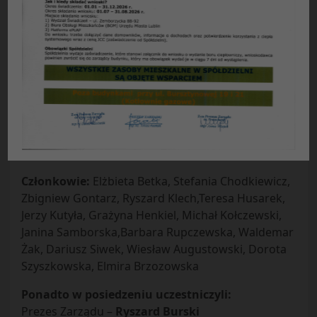
Protokół Nr 11/2013
z posiedzenia plenarnego Rady Nadzorczej
Spółdzielni Mieszkaniowej Czuby
w Lublinie z dnia 05.11.2013 r.
Obecni:
Przewodniczący Rady –
Andrzej Turski
Zastępcy przewodniczącego –
Tadeusz Mazurek,
Jerzy Kaczmarski
Sekretarz –
Danuta Przybyś – Ziemba
Członkowie:
Elżbieta Betka, Stefania Chodkiewicz,
Zbigniew Gontarz, Ryszard Klech,Teresa Husarek,
Jerzy Kutyła, Grażyna Henkiel, Michał Kołczewski,
Janina Samborska,Barbara Rupczewska, Waldemar
Żak, Dariusz Siwek, Wiesław Augustowski, Dorota
Szyszkowska, Elmira Brzozowska
Ponadto w posiedzeniu uczestniczyli:
Prezes Zarządu –
Ryszard Burski