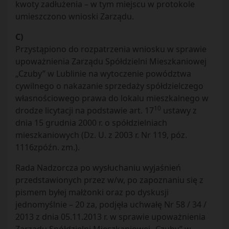
kwoty zadłużenia – w tym miejscu w protokole
umieszczono wnioski Zarządu.
C)
Przystąpiono do rozpatrzenia wniosku w sprawie
upoważnienia Zarządu Spółdzielni Mieszkaniowej
„Czuby” w Lublinie na wytoczenie powództwa
cywilnego o nakazanie sprzedaży spółdzielczego
własnościowego prawa do lokalu mieszkalnego w
10
drodze licytacji na podstawie art. 17
ustawy z
dnia 15 grudnia 2000 r. o spółdzielniach
mieszkaniowych (Dz. U. z 2003 r. Nr 119, póz.
1116zpóźn. zm.).
Rada Nadzorcza po wysłuchaniu wyjaśnień
przedstawionych przez w/w, po zapoznaniu się z
pismem byłej małżonki oraz po dyskusji
jednomyślnie – 20 za, podjęła uchwałę Nr 58 / 34 /
2013 z dnia 05.11.2013 r. w sprawie upoważnienia