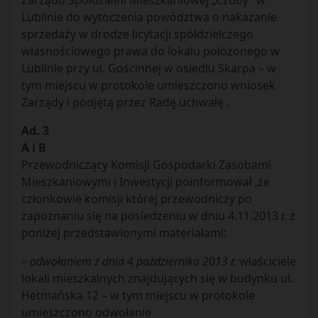
Zarządu Spółdzielni Mieszkaniowej „Czuby” w
Lublinie do wytoczenia powództwa o nakazanie
sprzedaży w drodze licytacji spółdzielczego
własnościowego prawa do lokalu położonego w
Lublinie przy ul. Gościnnej w osiedlu Skarpa – w
tym miejscu w protokole umieszczono wniosek
Zarządy i podjętą przez Radę uchwałę .
Ad. 3
A i B
Przewodniczący Komisji Gospodarki Zasobami
Mieszkaniowymi i Inwestycji poinformował ,że
członkowie komisji której przewodniczy po
zapoznaniu się na posiedzeniu w dniu 4.11.2013 r. z
poniżej przedstawionymi materiałami:
–
odwołaniem z dnia 4 października 2013 r.
właściciele
lokali mieszkalnych znajdujących się w budynku ul.
Hetmańska 12 – w tym miejscu w protokole
umieszczono odwołanie