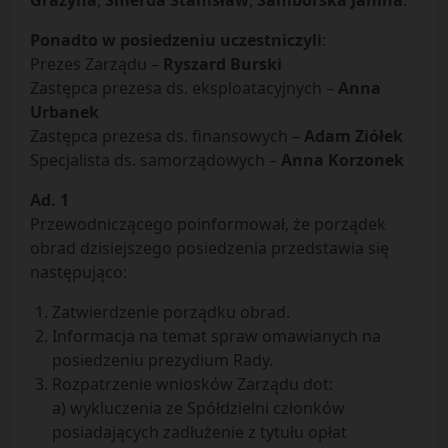
Grażyna
,
Smerda Stanisław
,
Samborska Janina
.
Ponadto w posiedzeniu uczestniczyli
:
Prezes Zarządu –
Ryszard Burski
Zastępca prezesa ds. eksploatacyjnych –
Anna
Urbanek
Zastępca prezesa ds. finansowych –
Adam Ziółek
Specjalista ds. samorządowych –
Anna Korzonek
Ad. 1
Przewodniczącego poinformował, że porządek
obrad dzisiejszego posiedzenia przedstawia się
następująco:
Zatwierdzenie porządku obrad.
Informacja na temat spraw omawianych na
posiedzeniu prezydium Rady.
Rozpatrzenie wniosków Zarządu dot:
a) wykluczenia ze Spółdzielni członków
posiadających zadłużenie z tytułu opłat