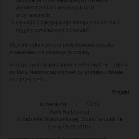
zamykanie drzwi wejściowych i okien w
pomieszczeniach wspólnych oraz
przynależnych.
Usuwania zalęgającego śniegu z balkonów i
loggii przynależnych do lokalu”.
Wyjaśnił członkom czy podyktowana została
przedstawiona propozycja zmiany.
oraz po dyskusji postanowili jednomyślnie – zgłosić
do Rady Nadzorczej wniosek by podjęła uchwalę
poniższej treści:
Projekt
Uchwała Nr / /2010
Rady Nadzorczej
Spółdzielni Mieszkaniowej „Czuby” w Lublinie
z dnia 09.03.2010 r.