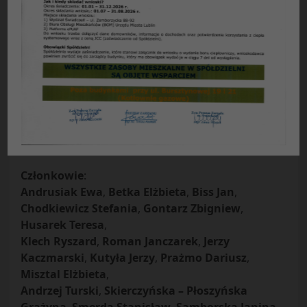
Protokół Nr 02
/
2010
z posiedzenia plenarnego Rady Nadzorczej
Spółdzielni Mieszkaniowej Czuby
w Lublinie z dnia 09.03.2010
Obecni
:
Przewodniczący Rady –
Marek Szymański
Zastępcy przewodniczącego –
Tadeusz Mazurek
,
Michał Kołczewski
Sekretarz –
Danuta Przybyś – Ziemba
Członkowie
:
Andrusiak Ewa
,
Betka Elżbieta
,
Biss Jan
,
Chodkiewicz Stefania
,
Gontarz Zbigniew
,
Husarek Teresa
,
Klech Ryszard
,
Roman Janczarek
,
Jerzy
Kaczmarski
,
Kutyła Jerzy
,
Prażmo Dariusz
,
Misztal Elżbieta
,
Andrzej Turski
,
Skierczyńska – Płoszyńska