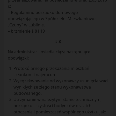
przeanalizowaniu na posiedzeniu w dniu 2.03.2010
r.:
– Regulaminu porządku domowego
obowiązującego w Spółdzielni Mieszkaniowej
„Czuby” w Lublinie.
– brzmienie § 8 i 19
§ 8
Na administracji osiedla ciążą następujące
obowiązki:
Protokólarnego przekazania mieszkań
członkom i najemcom.
Wyegzekwowanie od wykonawcy usunięcia wad
wynikłych ze złego stanu wykonawstwa
budowlanego.
Utrzymanie w należytym stanie technicznym,
porządku i czystości budynków oraz ich
otoczenia i pomieszczeń wspólnego użytku jak: