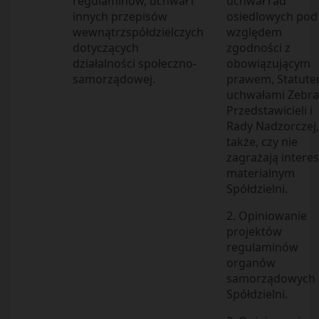
regulaminów, uchwał i
uchwał rad
innych przepisów
osiedlowych pod
wewnątrzspółdzielczych
względem
dotyczących
zgodności z
działalności społeczno-
obowiązującym
samorządowej.
prawem, Statute
uchwałami Zebra
Przedstawicieli i
Rady Nadzorczej,
także, czy nie
zagrażają inter
materialnym
Spółdzielni.
2. Opiniowanie
projektów
regulaminów
organów
samorządowych
Spółdzielni.