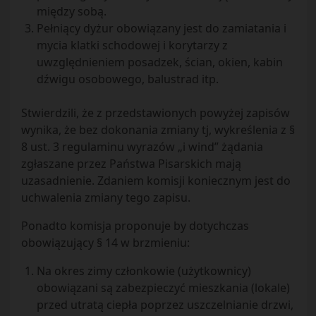
między sobą.
Pełniący dyżur obowiązany jest do zamiatania i
mycia klatki schodowej i korytarzy z
uwzględnieniem posadzek, ścian, okien, kabin
dźwigu osobowego, balustrad itp.
Stwierdzili, że z przedstawionych powyżej zapisów
wynika, że bez dokonania zmiany tj, wykreślenia z §
8 ust. 3 regulaminu wyrazów „i wind” żądania
zgłaszane przez Państwa Pisarskich mają
uzasadnienie. Zdaniem komisji koniecznym jest do
uchwalenia zmiany tego zapisu.
Ponadto komisja proponuje by dotychczas
obowiązujący § 14 w brzmieniu:
Na okres zimy członkowie (użytkownicy)
obowiązani są zabezpieczyć mieszkania (lokale)
przed utratą ciepła poprzez uszczelnianie drzwi,