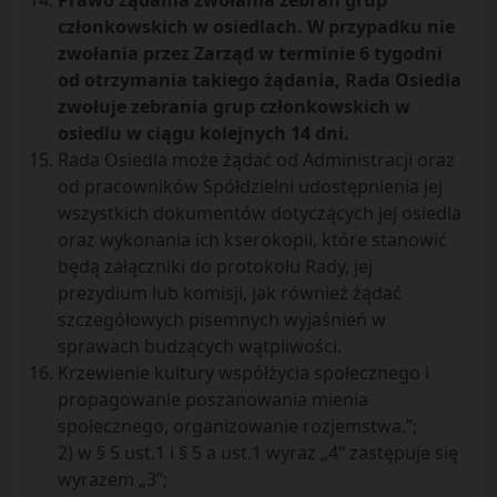
Prawo żądania zwołania zebrań grup
członkowskich w osiedlach. W przypadku nie
zwołania przez Zarząd w terminie 6 tygodni
od otrzymania takiego żądania, Rada Osiedla
zwołuje zebrania grup członkowskich w
osiedlu w ciągu kolejnych 14 dni.
Rada Osiedla może żądać od Administracji oraz
od pracowników Spółdzielni udostępnienia jej
wszystkich dokumentów dotyczących jej osiedla
oraz wykonania ich kserokopii, które stanowić
będą załączniki do protokołu Rady, jej
prezydium lub komisji, jak również żądać
szczegółowych pisemnych wyjaśnień w
sprawach budzących wątpliwości.
Krzewienie kultury współżycia społecznego i
propagowanie poszanowania mienia
społecznego, organizowanie rozjemstwa.”;
2) w § 5 ust.1 i § 5 a ust.1 wyraz „4” zastępuje się
wyrazem „3”;