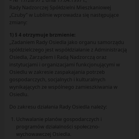
– Nr 17/28/97 z dnia 17.04.1997 r.,
Rady Nadzorczej Spółdzielni Mieszkaniowej
„Czuby” w Lublinie wprowadza się następujące
zmiany:
1) § 4 otrzymuje brzmienie:
„Zadaniem Rady Osiedla jako organu samorządu
spółdzielczego jest współdziałanie z Administracją
Osiedla, Zarządem i Radą Nadzorczą oraz
instytucjami i organizacjami funkcjonującymi w
Osiedlu w zakresie zaspakajania potrzeb
gospodarczych, socjalnych i kulturalnych
wynikających ze wspólnego zamieszkiwania w
Osiedlu.
Do zakresu działania Rady Osiedla należy:
Uchwalanie planów gospodarczych i
programów działalności społeczno-
wychowawczej Osiedla.